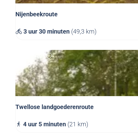
e
o
p
Nijenbeekroute
:
N
3 uur 30 minuten
(49,3 km)
i
j
Voeg toe als favoriet
e
n
b
e
e
k
Twellose landgoederenroute
r
o
T
4 uur 5 minuten
(21 km)
u
w
t