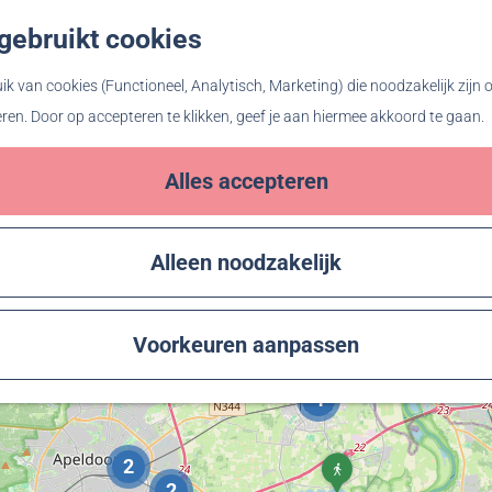
gebruikt cookies
Z
o
k van cookies (Functioneel, Analytisch, Marketing) die noodzakelijk zijn
e
eren. Door op accepteren te klikken, geef je aan hiermee akkoord te gaan.
wandelroutes
k
e
Alles accepteren
n
Alleen noodzakelijk
4
L
a
Voorkeuren aanpassen
n
2
4
d
4
v
a
2
P
n
2