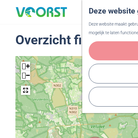
Deze website 
G
Deze website maakt gebrui
a
mogelijk te laten function
Overzicht fiets- en 
n
a
a
r
+
d
−
e
h
o
m
e
p
a