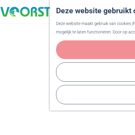
Deze website gebruikt 
G
Deze website maakt gebruik van cookies (Fu
a
mogelijk te laten functioneren. Door op acc
n
a
a
r
d
e
h
o
m
e
p
a