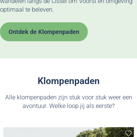
wandelen langs de IJssel om Voorst en omgeving
optimaal te beleven.
Ontdek de Klompenpaden
Klompenpaden
Alle klompenpaden zijn stuk voor stuk weer een
avontuur. Welke loop jij als eerste?
Voeg