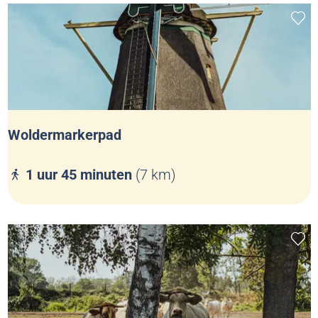
e
Voeg
r
t
p
a
d
Woldermarkerpad
W
1 uur 45 minuten
(7 km)
o
l
d
Voeg
e
r
m
a