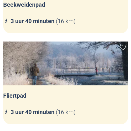
Beekweidenpad
B
3 uur 40 minuten
(16 km)
e
e
k
Voeg
w
e
i
d
e
n
Fliertpad
p
a
F
3 uur 40 minuten
(16 km)
d
l
i