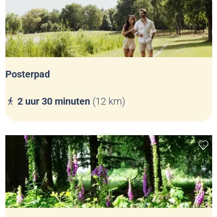
Posterpad
P
2 uur 30 minuten
(12 km)
o
s
t
Voeg
e
r
p
a
d