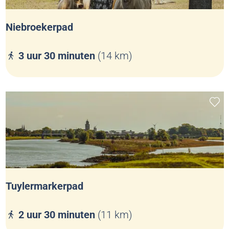
r
k
Niebroekerpad
e
r
N
3 uur 30 minuten
(14 km)
p
i
a
e
d
b
Voeg
r
o
e
k
e
r
Tuylermarkerpad
p
a
T
2 uur 30 minuten
(11 km)
d
u