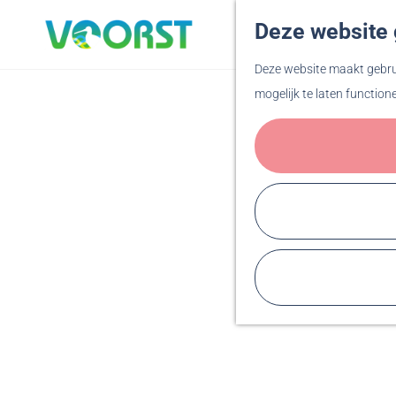
Deze website 
G
Deze website maakt gebrui
a
mogelijk te laten function
n
a
a
r
d
e
h
o
m
e
p
a