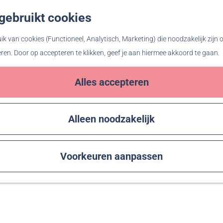
gebruikt cookies
Z
o
k van cookies (Functioneel, Analytisch, Marketing) die noodzakelijk zijn
e
eren. Door op accepteren te klikken, geef je aan hiermee akkoord te gaan.
k
e
Alles accepteren
n
Alleen noodzakelijk
Voorkeuren aanpassen