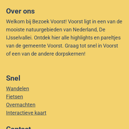
v
i
n
n
t
a
Over ons
h
d
a
a
l
Welkom bij Bezoek Voorst! Voorst ligt in een van de
o
i
a
a
mooiste natuurgebieden van Nederland, De
n
IJsselvallei. Ontdek hier alle highlights en pareltjes
g
r
r
van de gemeente Voorst. Graag tot snel in Voorst
e
p
d
of een van de andere dorpskernen!
p
a
e
a
g
v
Snel
g
i
o
Wandelen
Fietsen
i
n
l
Overnachten
n
a
g
Interactieve kaart
a
e