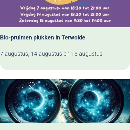
j
g
Interactieve kaart
e
e
e
e
r
o
p
Bio-pruimen plukken in Terwolde
:
B
7 augustus, 14 augustus en 15 augustus
i
o
-
Voeg toe als favoriet
p
r
u
i
m
e