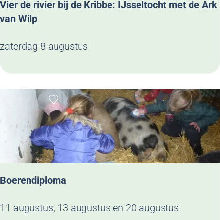
Vier de rivier bij de Kribbe: IJsseltocht met de Ark
n
van Wilp
e
n
V
zaterdag 8 augustus
d
i
a
e
g
r
e
Voeg toe als favoriet
d
n
e
m
r
e
i
t
v
O
i
n
Boerendiploma
e
n
r
o
B
11 augustus, 13 augustus en 20 augustus
b
b