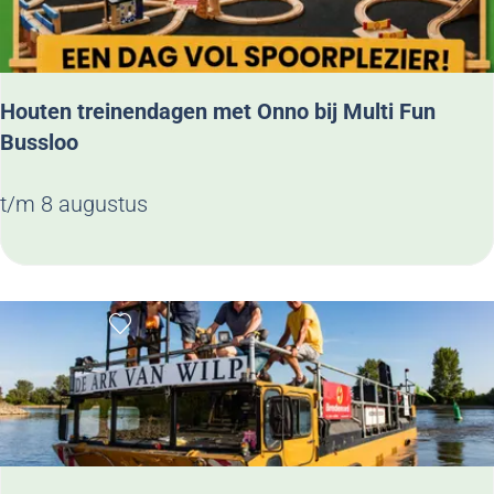
s
o
l
z
o
i
o
Houten treinendagen met Onno bij Multi Fun
j
Bussloo
n
H
t/m 8 augustus
o
u
t
Voeg toe als favoriet
e
n
t
r
e
i