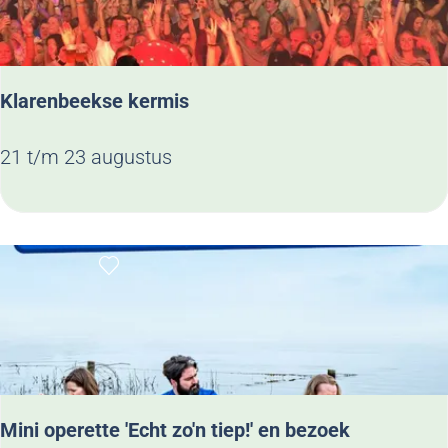
j
k
k
e
K
Klarenbeekse kermis
l
a
K
21 t/m 23 augustus
r
l
e
a
n
r
b
Voeg toe als favoriet
e
e
n
e
b
k
e
e
k
Mini operette 'Echt zo'n tiep!' en bezoek
s