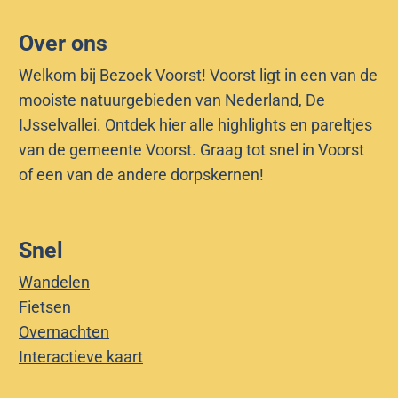
è
D
t
e
e
o
r
e
é
s
-
u
Over ons
e
v
t
“
t
Welkom bij Bezoek Voorst! Voorst ligt in een van de
e
e
E
e
mooiste natuurgebieden van Nederland, De
n
L
l
D
IJsselvallei. Ontdek hier alle highlights en pareltjes
t
i
s
r
van de gemeente Voorst. Graag tot snel in Voorst
e
b
e
a
of een van de andere dorpskernen!
r
r
”
a
e
i
e
Snel
n
d
Wandelen
e
Fietsen
V
Overnachten
r
Interactieve kaart
o