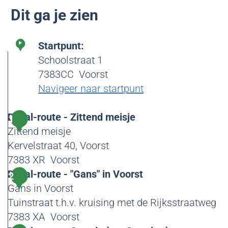
Dit ga je zien
Startpunt:
Schoolstraat 1
7383CC
Voorst
Navigeer naar startpunt
Duval-route - Zittend meisje
1
Zittend meisje
Kervelstraat 40, Voorst
7383 XR
Voorst
D
Duval-route - "Gans" in Voorst
2
u
Gans in Voorst
v
Tuinstraat t.h.v. kruising met de Rijksstraatweg
a
7383 XA
Voorst