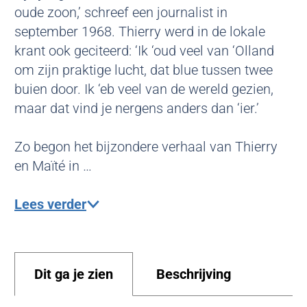
o
,
i
oude zoon,’ schreef een journalist in
b
e
o
G
s
september 1968. Thierry werd in de lokale
r
V
r
r
j
krant ook geciteerd: ‘Ik ‘oud veel van ‘Olland
e
r
s
a
e
om zijn praktige lucht, dat blue tussen twee
o
t
n
buien door. Ik ‘eb veel van de wereld gezien,
u
d
maar dat vind je nergens anders dan ‘ier.’
w
m
è
Zo begon het bijzondere verhaal van Thierry
r
en Maïté in …
e
Lees verder
Dit ga je zien
Beschrijving