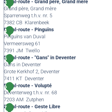
l
D
Duval-route - Grand père, Grand mère
3
-
u
Grand père, Grand mère
r
v
Sparrenweg t.h.v. nr. 5
o
a
7382 CB
Klarenbeek
u
l
D
Duval-route - Pinguïns
4
t
-
u
Pinguïns van Duval
e
r
v
Vermeersweg 61
-
o
a
7391 JM
Twello
Z
u
l
D
Duval-route - "Gans" in Deventer
5
i
t
-
u
Gans in Deventer
t
e
r
v
Grote Kerkhof 2, Deventer
t
-
o
a
7411 KT
Deventer
e
"
u
l
D
Duval-route - Volupté
6
n
G
t
-
u
Deventerweg t.h.v. nr. 68
d
a
e
r
v
7203 AM
Zutphen
m
n
-
o
a
D
Duval-route - Geste Libre
7