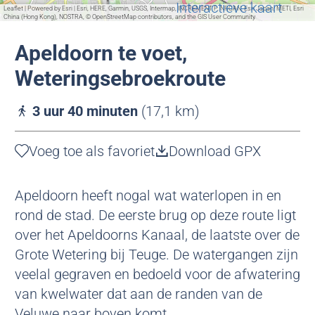
r
g
Interactieve kaart
Leaflet
|
Powered by Esri | Esri, HERE, Garmin, USGS, Intermap, INCREMENT P, NRCAN, Esri Japan, METI, Esri
e
China (Hong Kong), NOSTRA, © OpenStreetMap contributors, and the GIS User Community
e
s
Apeldoorn te voet,
s
Weteringsebroekroute
3 uur 40 minuten
(17,1 km)
Voeg toe als favoriet
Voeg toe als favoriet
Download GPX
Apeldoorn heeft nogal wat waterlopen in en
rond de stad. De eerste brug op deze route ligt
over het Apeldoorns Kanaal, de laatste over de
Grote Wetering bij Teuge. De watergangen zijn
veelal gegraven en bedoeld voor de afwatering
van kwelwater dat aan de randen van de
Veluwe naar boven komt.