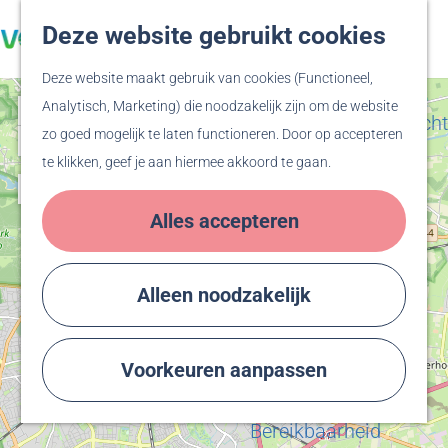
Veluwe
Deze website gebruikt cookies
Z
F
Hanzesteden
G
o
a
M
Deze website maakt gebruik van cookies (Functioneel,
a
e
v
e
Zien & Doen
+
Analytisch, Marketing) die noodzakelijk zijn om de website
n
k
o
n
Evenementenoverzicht
zo goed mogelijk te laten functioneren. Door op accepteren
−
a
e
r
u
Winkelen
te klikken, geef je aan hiermee akkoord te gaan.
a
n
i
Activiteiten
r
e
Recreatiegebied
Alles accepteren
d
t
Bussloo
a
e
e
Thermen Bussloo
d
h
n
Herdenken & Vieren
Alleen noodzakelijk
d
o
r
m
Plan je bezoek
e
e
a
Voorkeuren aanpassen
Eten & Drinken
s
d
p
Overnachten
s
d
a
Bereikbaarheid