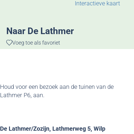
g
Interactieve kaart
e
Naar De Lathmer
Voeg toe als favoriet
Voeg toe als favoriet
Houd voor een bezoek aan de tuinen van de
Lathmer P6, aan.
De Lathmer/Zozijn, Lathmerweg 5, Wilp