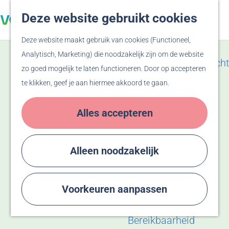
Veluwe
Deze website gebruikt cookies
Z
F
Hanzesteden
G
o
a
M
Deze website maakt gebruik van cookies (Functioneel,
a
e
v
e
Zien & Doen
Analytisch, Marketing) die noodzakelijk zijn om de website
n
k
o
n
Evenementenoverzicht
zo goed mogelijk te laten functioneren. Door op accepteren
a
e
r
u
Winkelen
te klikken, geef je aan hiermee akkoord te gaan.
a
n
i
Activiteiten
r
e
Recreatiegebied
Alles accepteren
d
t
Bussloo
e
e
Thermen Bussloo
h
n
Herdenken & Vieren
Alleen noodzakelijk
o
m
Plan je bezoek
e
Voorkeuren aanpassen
Eten & Drinken
p
Overnachten
a
Bereikbaarheid