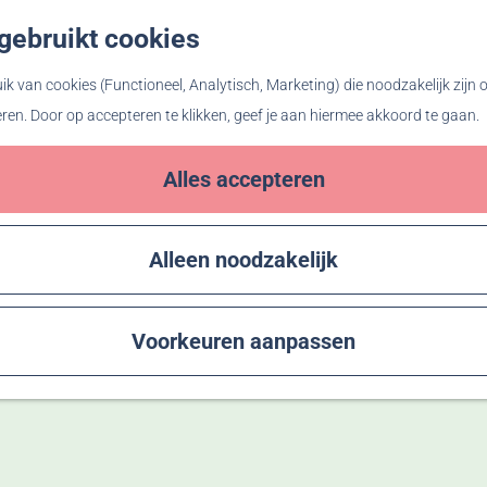
gebruikt cookies
Z
o
k van cookies (Functioneel, Analytisch, Marketing) die noodzakelijk zijn
e
eren. Door op accepteren te klikken, geef je aan hiermee akkoord te gaan.
k
e
Alles accepteren
n
Alleen noodzakelijk
Voorkeuren aanpassen