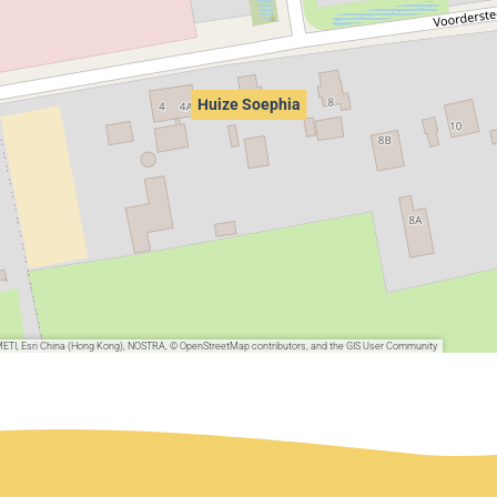
Huize Soephia
METI, Esri China (Hong Kong), NOSTRA, © OpenStreetMap contributors, and the GIS User Community