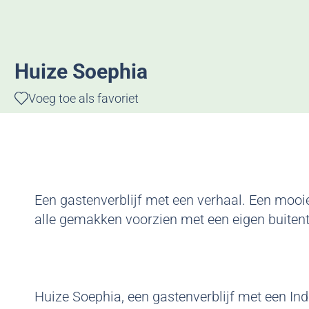
g
e
Huize Soephia
Voeg toe als favoriet
Voeg toe als favoriet
Een gastenverblijf met een verhaal. Een mo
alle gemakken voorzien met een eigen buitente
Huize Soephia, een gastenverblijf met een In