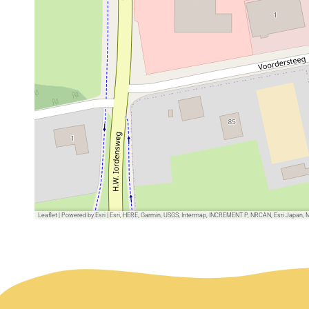
Leaflet
|
Powered by Esri | Esri, HERE, Garmin, USGS, Intermap, INCREMENT P, NRCAN, Esri Japan, 