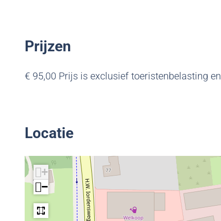
a
i
h
a
i
a
Prijzen
€ 95,00 Prijs is exclusief toeristenbelasting en
Locatie
+
−