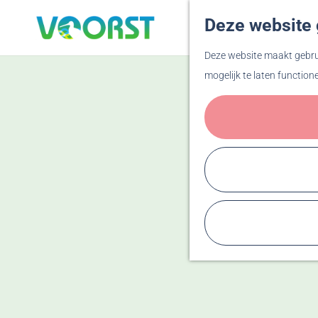
Deze website 
G
Deze website maakt gebrui
a
mogelijk te laten function
n
a
a
r
d
e
h
o
m
e
p
a