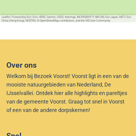
Leaflet
|
Powered by Esri | Esri, HERE, Garmin, USGS, Intermap, INCREMENT P, NRCAN, Esri Japan, METI, Esri
China (Hong Kong), NOSTRA, © OpenStreetMap contributors, and the GIS User Community
Over ons
Welkom bij Bezoek Voorst! Voorst ligt in een van de
mooiste natuurgebieden van Nederland, De
IJsselvallei. Ontdek hier alle highlights en pareltjes
van de gemeente Voorst. Graag tot snel in Voorst
of een van de andere dorpskernen!
Snel