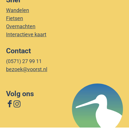
Wandelen
Fietsen
Overnachten
Interactieve kaart
Contact
(0571) 27 99 11
bezoek@voorst.nl
Volg ons
F
I
a
n
c
s