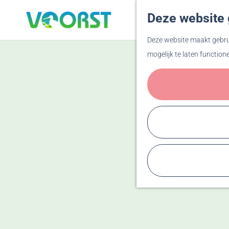
Deze website 
G
Deze website maakt gebrui
a
mogelijk te laten function
n
a
a
r
d
e
h
o
m
e
p
a