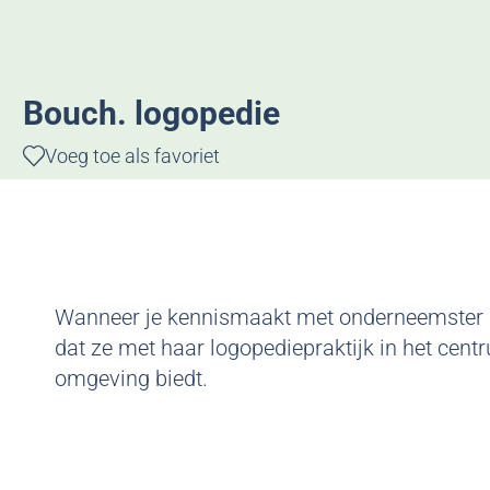
g
e
Bouch. logopedie
Voeg toe als favoriet
Voeg toe als favoriet
Wanneer je kennismaakt met onderneemster Heid
dat ze met haar logopediepraktijk in het cent
omgeving biedt.