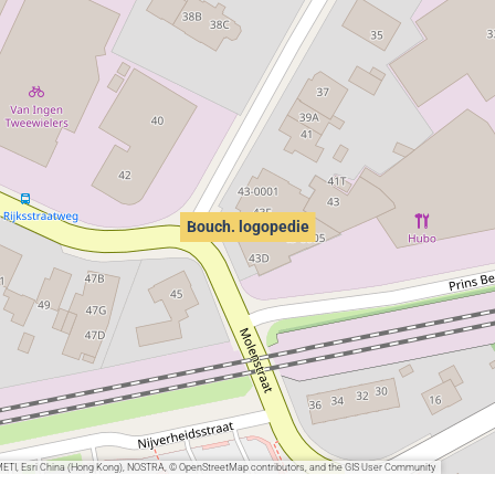
Bouch. logopedie
METI, Esri China (Hong Kong), NOSTRA, © OpenStreetMap contributors, and the GIS User Community