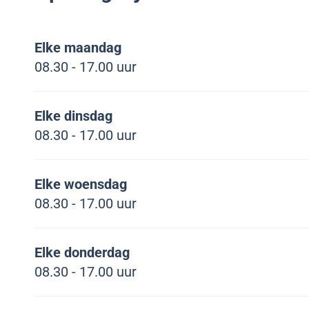
o
e
g
e
o
B
p
d
o
d
g
o
Elke maandag
e
i
p
i
o
u
08.30 - 17.00 uur
d
e
e
e
p
c
i
d
e
h
e
i
d
.
Elke dinsdag
e
i
l
08.30 - 17.00 uur
e
o
g
Elke woensdag
o
08.30 - 17.00 uur
p
e
d
Elke donderdag
i
08.30 - 17.00 uur
e