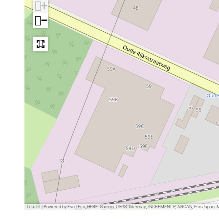
+
−
Leaflet
|
Powered by Esri | Esri, HERE, Garmin, USGS, Intermap, INCREMENT P, NRCAN, Esri Japan, 