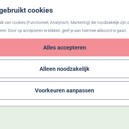
gebruikt cookies
Z
o
k van cookies (Functioneel, Analytisch, Marketing) die noodzakelijk zijn
e
eren. Door op accepteren te klikken, geef je aan hiermee akkoord te gaan.
k
e
Alles accepteren
n
Alleen noodzakelijk
Voorkeuren aanpassen