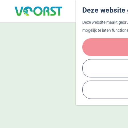
Deze website 
G
Deze website maakt gebrui
a
mogelijk te laten function
n
a
a
r
d
e
h
o
m
e
p
a