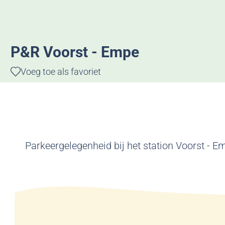
g
e
P&R Voorst - Empe
Voeg toe als favoriet
Voeg toe als favoriet
Parkeergelegenheid bij het station Voorst - E