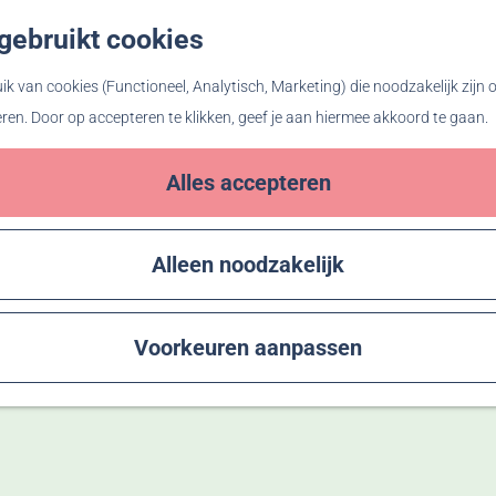
gebruikt cookies
Z
o
k van cookies (Functioneel, Analytisch, Marketing) die noodzakelijk zijn
e
eren. Door op accepteren te klikken, geef je aan hiermee akkoord te gaan.
k
e
Alles accepteren
n
Alleen noodzakelijk
Voorkeuren aanpassen