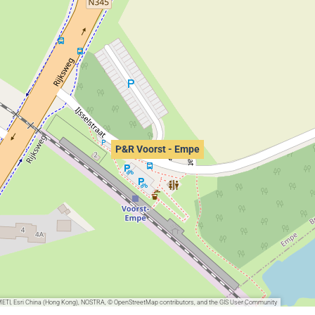
P&R Voorst - Empe
METI, Esri China (Hong Kong), NOSTRA, © OpenStreetMap contributors, and the GIS User Community