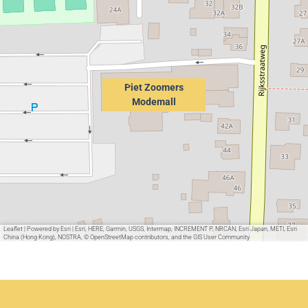
Piet Zoomers
Modemall
Leaflet
|
Powered by Esri | Esri, HERE, Garmin, USGS, Intermap, INCREMENT P, NRCAN, Esri Japan, METI, Esri
China (Hong Kong), NOSTRA, © OpenStreetMap contributors, and the GIS User Community