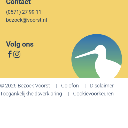
Contact
(0571) 27 99 11
bezoek@voorst.nl
Volg ons
F
I
a
n
c
s
e
t
© 2026 Bezoek Voorst
Colofon
Disclaimer
b
a
Toegankelijkheidsverklaring
Cookievoorkeuren
o
g
o
r
k
a
B
m