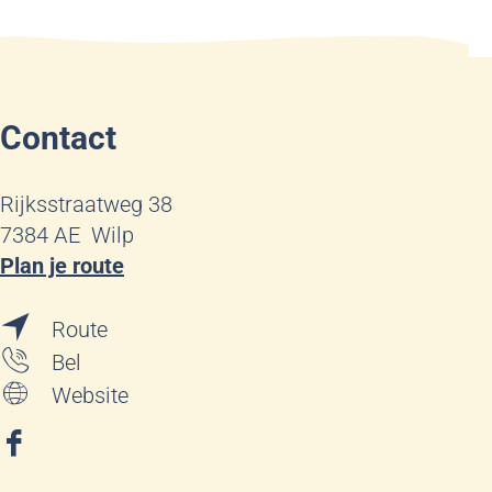
Contact
Rijksstraatweg 38
7384 AE
Wilp
n
Plan je route
a
n
a
Route
a
r
P
Bel
a
P
i
v
Website
r
i
e
a
P
e
t
n
F
i
t
Z
P
a