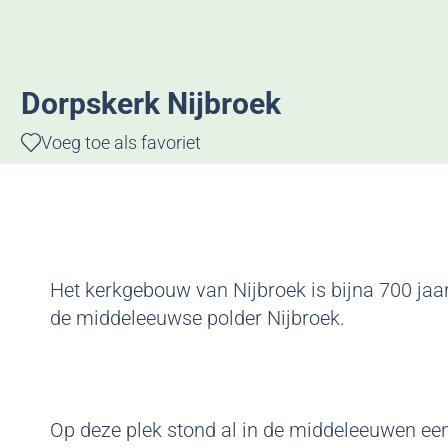
g
e
Dorpskerk Nijbroek
Voeg toe als favoriet
Voeg toe als favoriet
Het kerkgebouw van Nijbroek is bijna 700 jaa
de middeleeuwse polder Nijbroek.
Op deze plek stond al in de middeleeuwen een