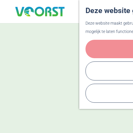
Deze website 
G
Deze website maakt gebrui
a
mogelijk te laten function
n
a
a
r
d
e
h
o
m
e
p
a