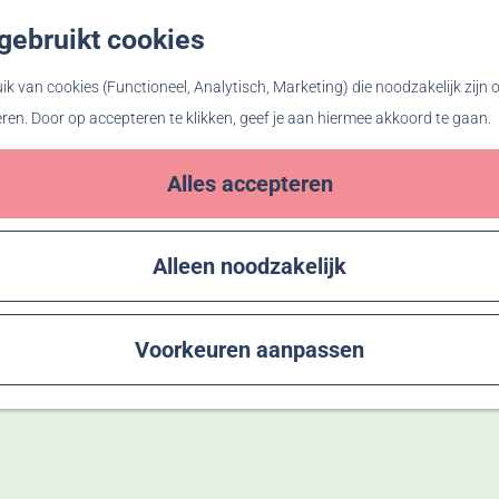
gebruikt cookies
Z
o
k van cookies (Functioneel, Analytisch, Marketing) die noodzakelijk zijn
e
eren. Door op accepteren te klikken, geef je aan hiermee akkoord te gaan.
k
e
Alles accepteren
n
Alleen noodzakelijk
Voorkeuren aanpassen