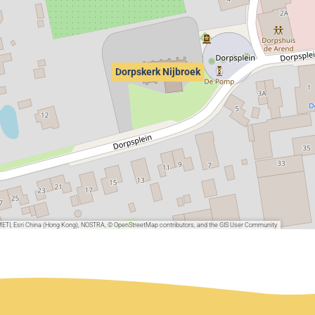
Dorpskerk Nijbroek
METI, Esri China (Hong Kong), NOSTRA, © OpenStreetMap contributors, and the GIS User Community