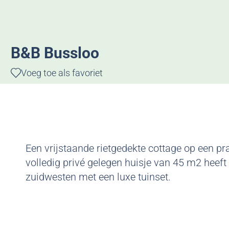
g
e
B&B Bussloo
Voeg toe als favoriet
Voeg toe als favoriet
Een vrijstaande rietgedekte cottage op een pra
volledig privé gelegen huisje van 45 m2 heef
zuidwesten met een luxe tuinset.