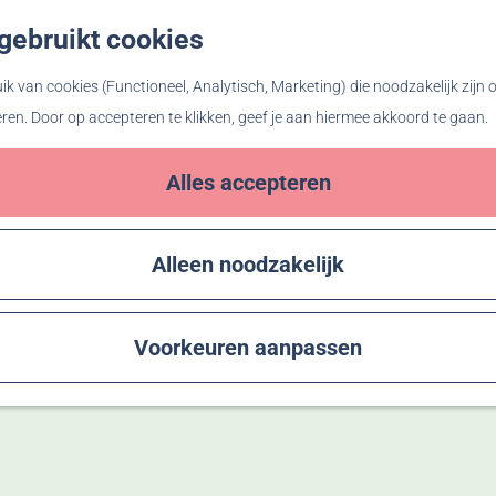
gebruikt cookies
Z
o
k van cookies (Functioneel, Analytisch, Marketing) die noodzakelijk zijn
e
eren. Door op accepteren te klikken, geef je aan hiermee akkoord te gaan.
k
e
Alles accepteren
n
Alleen noodzakelijk
Voorkeuren aanpassen