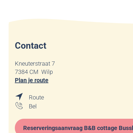
Contact
Kneuterstraat 7
7384 CM
Wilp
n
Plan je route
a
n
a
Route
a
r
B
Bel
a
B
&
r
&
B
Reserveringsaanvraag B&B cottage Buss
B
B
B