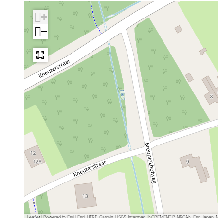
+
−
Leaflet
|
Powered by Esri | Esri, HERE, Garmin, USGS, Intermap, INCREMENT P, NRCAN, Esri Japan, 