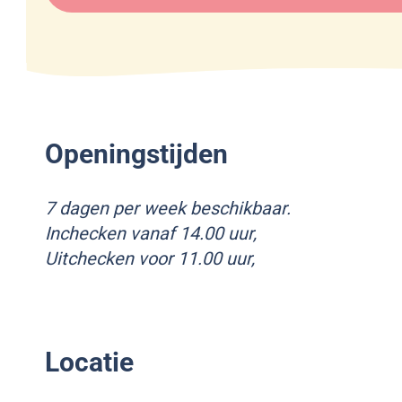
&
B
u
B
u
s
B
s
s
u
s
l
s
l
o
s
o
o
Openingstijden
l
o
o
7 dagen per week beschikbaar.
o
Inchecken vanaf 14.00 uur,
Uitchecken voor 11.00 uur,
Locatie