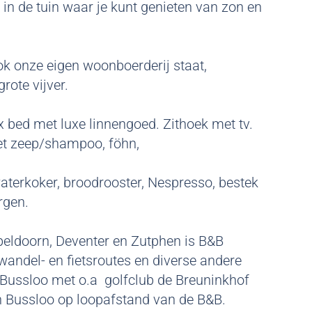
 in de tuin waar je kunt genieten van zon en
ok onze eigen woonboerderij staat,
rote vijver.
ux bed met luxe linnengoed. Zithoek met tv.
et zeep/shampoo, föhn,
aterkoker, broodrooster, Nespresso, bestek
orgen.
Apeldoorn, Deventer en Zutphen is B&B
wandel- en fietsroutes en diverse andere
s Bussloo met o.a golfclub de Breuninkhof
n Bussloo op loopafstand van de B&B.