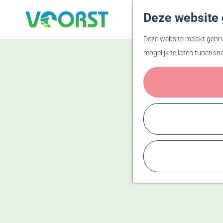
Deze website 
G
Deze website maakt gebrui
a
mogelijk te laten function
n
a
a
r
d
e
h
o
m
e
p
a