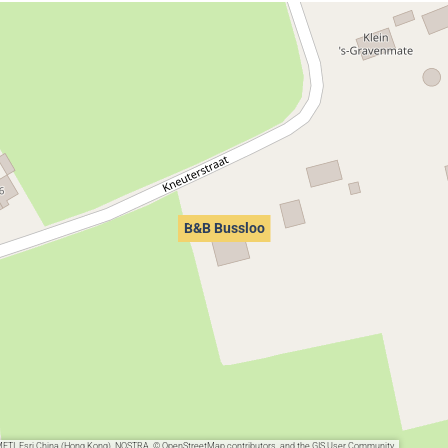
B&B Bussloo
METI, Esri China (Hong Kong), NOSTRA, © OpenStreetMap contributors, and the GIS User Community