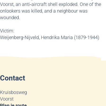
Voorst, an anti‑aircraft shell exploded. One of the
onlookers was killed, and a neighbour was
wounded.
Victim:
Weijenberg-Nijveld, Hendrika Maria (1879-1944)
Contact
Kruisbosweg
Voorst
n
Plan je route