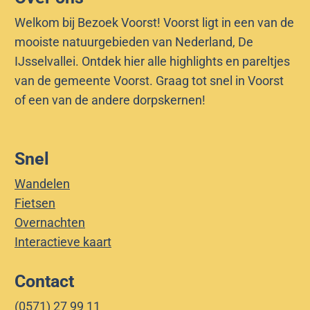
A
t
Welkom bij Bezoek Voorst! Voorst ligt in een van de
n
i
mooiste natuurgebieden van Nederland, De
t
‑
IJsselvallei. Ontdek hier alle highlights en pareltjes
i
a
van de gemeente Voorst. Graag tot snel in Voorst
‑
i
of een van de andere dorpskernen!
a
r
i
c
r
r
Snel
c
a
Wandelen
r
f
Fietsen
a
t
Overnachten
f
s
Interactieve kaart
t
h
s
e
Contact
h
l
(0571) 27 99 11
e
l