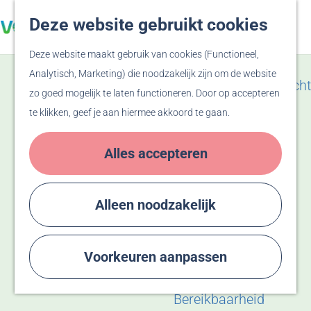
Veluwe
Deze website gebruikt cookies
Z
F
Hanzesteden
G
o
a
M
Deze website maakt gebruik van cookies (Functioneel,
a
e
v
e
Zien & Doen
Analytisch, Marketing) die noodzakelijk zijn om de website
n
k
o
n
Evenementenoverzicht
zo goed mogelijk te laten functioneren. Door op accepteren
a
e
r
u
Winkelen
te klikken, geef je aan hiermee akkoord te gaan.
a
n
i
Activiteiten
r
e
Recreatiegebied
Alles accepteren
d
t
Bussloo
e
e
Thermen Bussloo
h
n
Herdenken & Vieren
Alleen noodzakelijk
o
m
Plan je bezoek
e
Voorkeuren aanpassen
Eten & Drinken
p
Overnachten
a
Bereikbaarheid