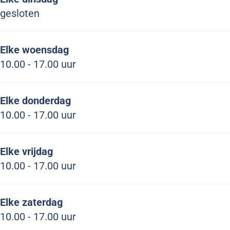
k
n
e
k
o
gesloten
e
e
n
k
r
n
n
A
e
s
Elke woensdag
e
A
n
n
t
10.00 - 17.00 uur
n
n
t
e
K
A
t
i
n
l
n
i
e
A
o
Elke donderdag
t
e
k
n
k
10.00 - 17.00 uur
i
k
t
k
e
i
e
Elke vrijdag
k
e
n
10.00 - 17.00 uur
k
e
n
A
Elke zaterdag
n
10.00 - 17.00 uur
t