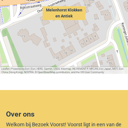
Melenhorst Klokken
en Antiek
Leaflet
|
Powered by Esri | Esri, HERE, Garmin, USGS, Intermap, INCREMENT P, NRCAN, Esri Japan, METI, Esri
China (Hong Kong), NOSTRA, © OpenStreetMap contributors, and the GIS User Community
Over ons
Welkom bij Bezoek Voorst! Voorst ligt in een van de