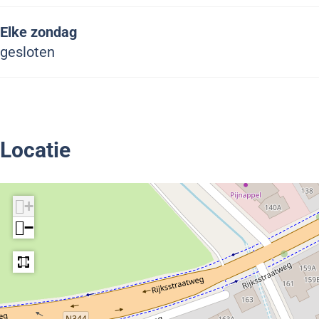
i
Elke zondag
e
gesloten
k
Locatie
+
−