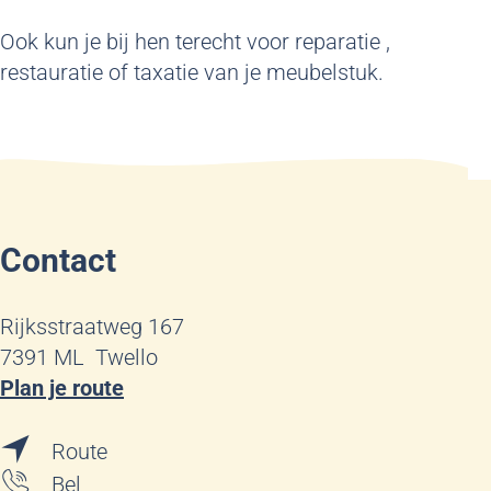
Ook kun je bij hen terecht voor reparatie ,
restauratie of taxatie van je meubelstuk.
Contact
Rijksstraatweg 167
7391 ML
Twello
n
Plan je route
a
n
a
Route
a
r
M
Bel