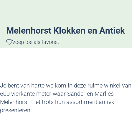
g
e
Melenhorst Klokken en Antiek
Voeg toe als favoriet
Voeg toe als favoriet
Je bent van harte welkom in deze ruime winkel van
600 vierkante meter waar Sander en Marlies
Melenhorst met trots hun assortiment antiek
presenteren.