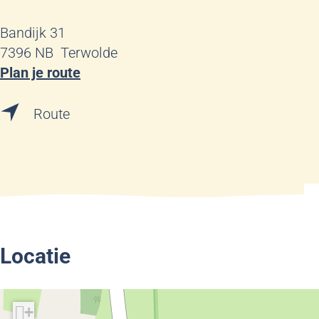
Bandijk 31
7396 NB
Terwolde
n
Plan je route
a
n
a
Route
a
r
a
H
r
e
H
t
e
G
t
r
G
o
Locatie
r
t
o
e
t
B
+