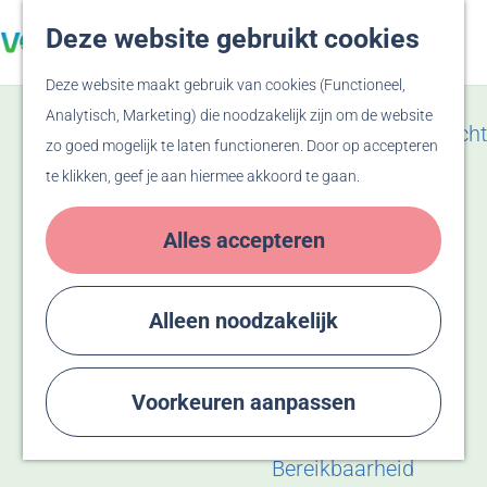
Veluwe
Deze website gebruikt cookies
Z
F
Hanzesteden
G
o
a
M
Deze website maakt gebruik van cookies (Functioneel,
a
e
v
e
Zien & Doen
Analytisch, Marketing) die noodzakelijk zijn om de website
n
k
o
n
Evenementenoverzicht
zo goed mogelijk te laten functioneren. Door op accepteren
a
e
r
u
Winkelen
te klikken, geef je aan hiermee akkoord te gaan.
a
n
i
Activiteiten
r
e
Recreatiegebied
Alles accepteren
d
t
Bussloo
e
e
Thermen Bussloo
h
n
Herdenken & Vieren
Alleen noodzakelijk
o
m
Plan je bezoek
e
Voorkeuren aanpassen
Eten & Drinken
p
Overnachten
a
Bereikbaarheid