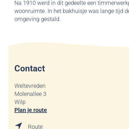
Na 1910 werd in dit gedeelte een timmerwerk
woonruimte. In het bakhuisje was lange tijd 
omgeving gestald.
Contact
Weltevreden
Molenallee 3
Wilp
n
Plan je route
a
n
a
Route