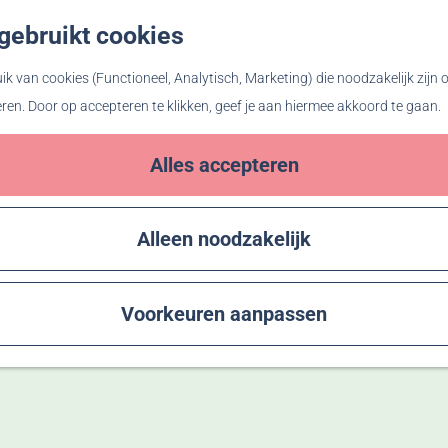
gebruikt cookies
Z
o
k van cookies (Functioneel, Analytisch, Marketing) die noodzakelijk zijn
e
eren. Door op accepteren te klikken, geef je aan hiermee akkoord te gaan.
k
e
Alles accepteren
n
Alleen noodzakelijk
Voorkeuren aanpassen