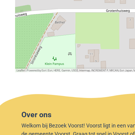
Leaflet
|
Powered by Esri | Esri, HERE, Garmin, USGS, Intermap, INCREMENT P, NRCAN, Esri Japan, 
Over ons
Welkom bij Bezoek Voorst! Voorst ligt in een va
de gemeente Voorst. Graag tot snel in Voorst o