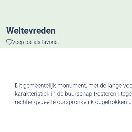
g
e
Weltevreden
Voeg toe als favoriet
Voeg toe als favoriet
Dit gemeentelijk monument, met de lange voorg
karakteristiek in de buurschap Posterenk teg
rechter gedeelte oorspronkelijk opgetrokken ui