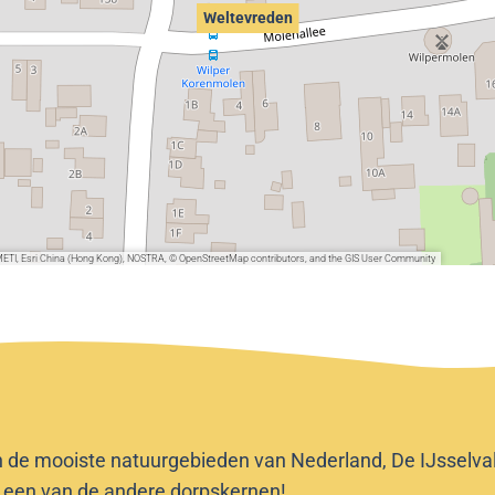
Weltevreden
METI, Esri China (Hong Kong), NOSTRA, © OpenStreetMap contributors, and the GIS User Community
n de mooiste natuurgebieden van Nederland, De IJsselvalle
f een van de andere dorpskernen!