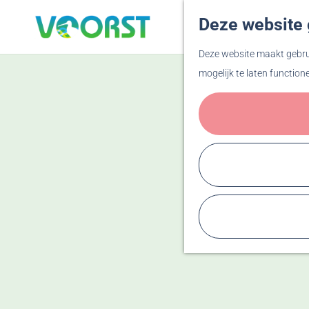
Deze website 
G
Deze website maakt gebrui
a
mogelijk te laten function
n
a
a
r
d
e
h
o
m
e
p
a