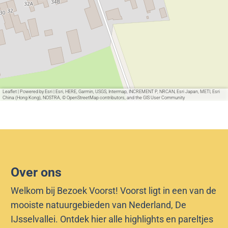
o
l
Leaflet
|
Powered by Esri | Esri, HERE, Garmin, USGS, Intermap, INCREMENT P, NRCAN, Esri Japan, METI, Esri
China (Hong Kong), NOSTRA, © OpenStreetMap contributors, and the GIS User Community
Over ons
Welkom bij Bezoek Voorst! Voorst ligt in een van de
mooiste natuurgebieden van Nederland, De
IJsselvallei. Ontdek hier alle highlights en pareltjes