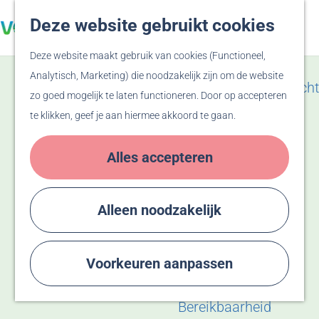
Veluwe
Deze website gebruikt cookies
Z
F
Hanzesteden
G
o
a
M
Deze website maakt gebruik van cookies (Functioneel,
a
e
v
e
Zien & Doen
Analytisch, Marketing) die noodzakelijk zijn om de website
n
k
o
n
Evenementenoverzicht
zo goed mogelijk te laten functioneren. Door op accepteren
a
e
r
u
Winkelen
te klikken, geef je aan hiermee akkoord te gaan.
a
n
i
Activiteiten
r
e
Recreatiegebied
Alles accepteren
d
t
Bussloo
e
e
Thermen Bussloo
h
n
Herdenken & Vieren
Alleen noodzakelijk
o
m
Plan je bezoek
e
Voorkeuren aanpassen
Eten & Drinken
p
Overnachten
a
Bereikbaarheid