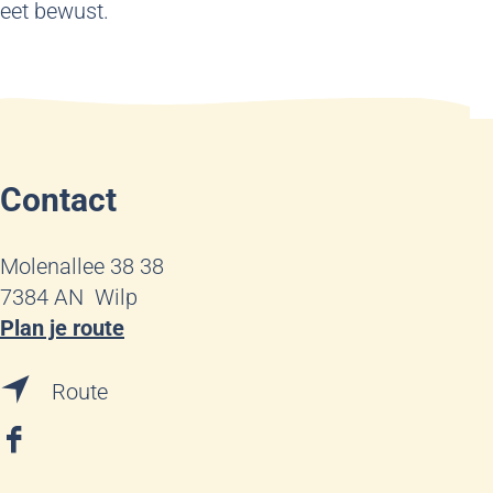
eet bewust.
Contact
Molenallee 38 38
7384 AN
Wilp
n
Plan je route
a
n
a
Route
a
r
a
K
F
r
w
a