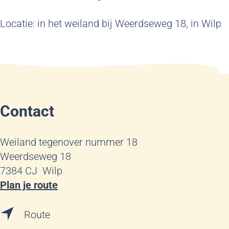
Locatie: in het weiland bij Weerdseweg 18, in Wilp
Contact
Weiland tegenover nummer 18
Weerdseweg 18
7384 CJ
Wilp
n
Plan je route
a
n
a
Route
a
r