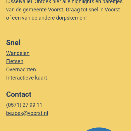
IJsselvallei. Ontdek hier alle highlights en pareltjes
n
u
van de gemeente Voorst. Graag tot snel in Voorst
n
of een van de andere dorpskernen!
u
Snel
Wandelen
Fietsen
Overnachten
Interactieve kaart
Contact
(0571) 27 99 11
bezoek@voorst.nl