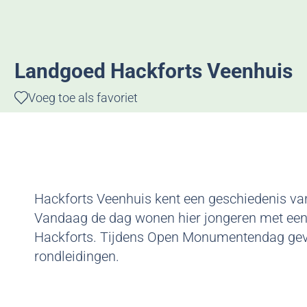
g
e
Landgoed Hackforts Veenhuis
Voeg toe als favoriet
Voeg toe als favoriet
Hackforts Veenhuis kent een geschiedenis va
Vandaag de dag wonen hier jongeren met een 
Hackforts. Tijdens Open Monumentendag geven
rondleidingen.