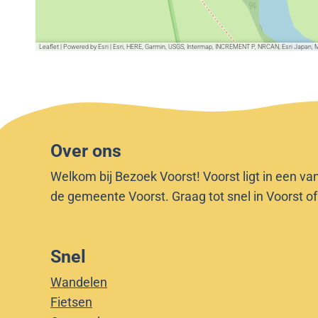
e
h
n
u
Leaflet
|
Powered by Esri | Esri, HERE, Garmin, USGS, Intermap, INCREMENT P, NRCAN, Esri Japan, 
h
i
u
s
i
s
Over ons
Welkom bij Bezoek Voorst! Voorst ligt in een va
de gemeente Voorst. Graag tot snel in Voorst o
Snel
Wandelen
Fietsen