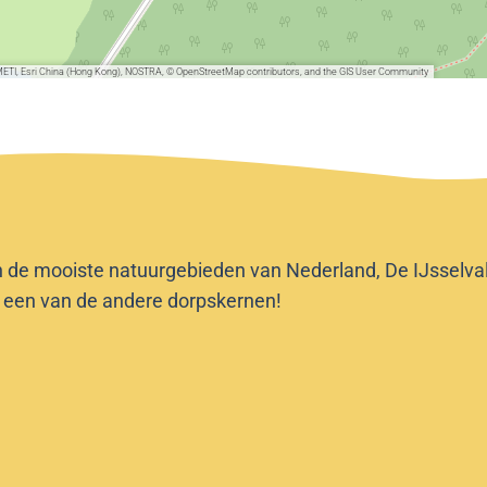
METI, Esri China (Hong Kong), NOSTRA, © OpenStreetMap contributors, and the GIS User Community
n de mooiste natuurgebieden van Nederland, De IJsselvalle
f een van de andere dorpskernen!