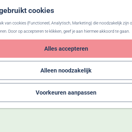
gebruikt cookies
Z
o
k van cookies (Functioneel, Analytisch, Marketing) die noodzakelijk zijn
e
eren. Door op accepteren te klikken, geef je aan hiermee akkoord te gaan.
k
e
Alles accepteren
n
Alleen noodzakelijk
Voorkeuren aanpassen