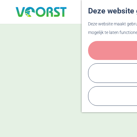
Deze website 
G
Deze website maakt gebrui
a
mogelijk te laten function
n
a
a
r
d
e
h
o
m
e
p
a