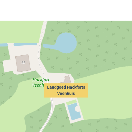
Landgoed Hackforts
Veenhuis