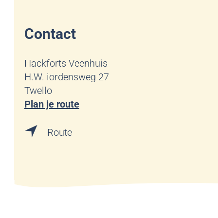
Contact
Hackforts Veenhuis
H.W. iordensweg 27
Twello
n
Plan je route
a
n
a
Route
a
r
a
L
r
a
L
n
a
d
n
g