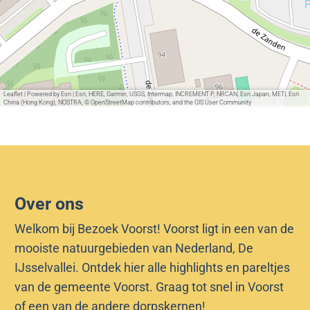
T
e
u
g
e
Leaflet
|
Powered by Esri | Esri, HERE, Garmin, USGS, Intermap, INCREMENT P, NRCAN, Esri Japan, METI, Esri
China (Hong Kong), NOSTRA, © OpenStreetMap contributors, and the GIS User Community
Over ons
Welkom bij Bezoek Voorst! Voorst ligt in een van de
mooiste natuurgebieden van Nederland, De
IJsselvallei. Ontdek hier alle highlights en pareltjes
van de gemeente Voorst. Graag tot snel in Voorst
of een van de andere dorpskernen!