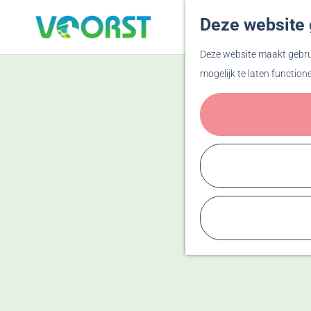
Deze website 
G
Deze website maakt gebrui
a
mogelijk te laten function
n
a
a
r
d
e
h
o
m
e
p
a