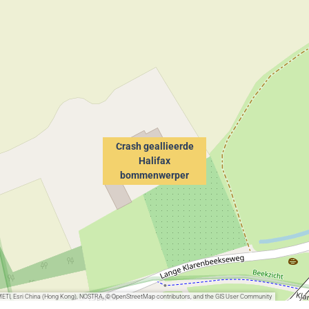
Crash geallieerde
Halifax
bommenwerper
METI, Esri China (Hong Kong), NOSTRA, © OpenStreetMap contributors, and the GIS User Community