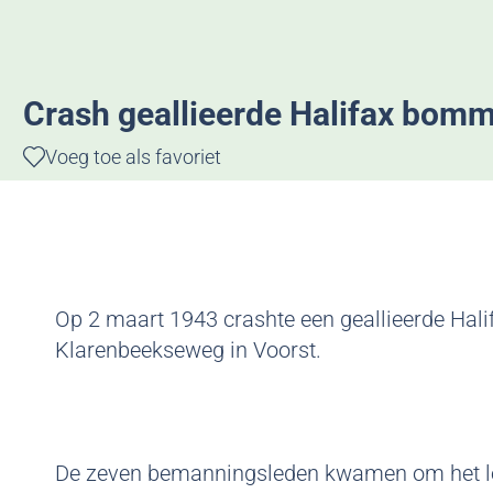
g
e
Crash geallieerde Halifax bom
Voeg toe als favoriet
Voeg toe als favoriet
Op 2 maart 1943 crashte een geallieerde Ha
Klarenbeekseweg in Voorst.
De zeven bemanningsleden kwamen om het l