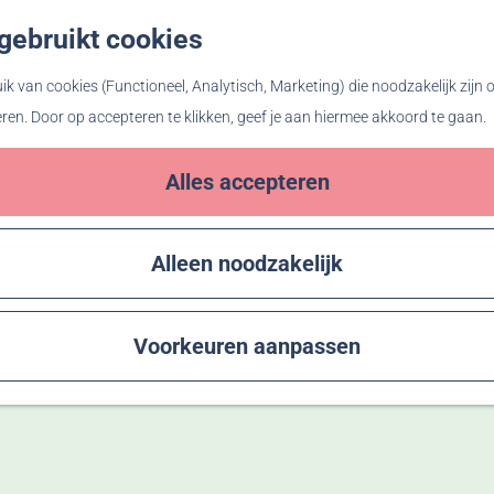
gebruikt cookies
Z
o
k van cookies (Functioneel, Analytisch, Marketing) die noodzakelijk zijn
e
eren. Door op accepteren te klikken, geef je aan hiermee akkoord te gaan.
k
e
Alles accepteren
n
Alleen noodzakelijk
Voorkeuren aanpassen