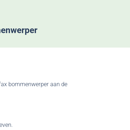
menwerper
lifax bommenwerper aan de
even.