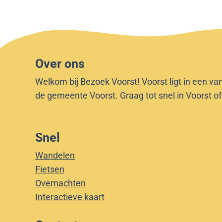
x
o
b
m
o
m
m
e
Over ons
m
n
e
w
Welkom bij Bezoek Voorst! Voorst ligt in een va
n
e
de gemeente Voorst. Graag tot snel in Voorst o
w
r
e
p
r
e
Snel
p
r
Wandelen
e
Fietsen
r
Overnachten
Interactieve kaart