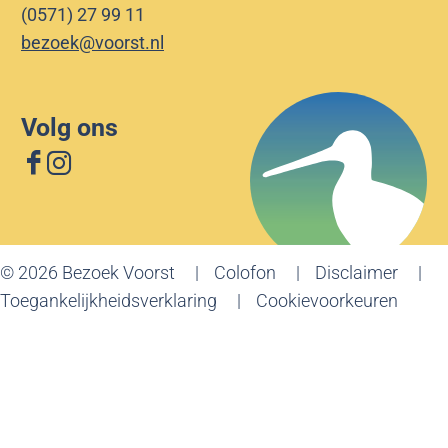
(0571) 27 99 11
bezoek@voorst.nl
Volg ons
F
I
a
n
c
s
e
t
© 2026 Bezoek Voorst
Colofon
Disclaimer
b
a
Toegankelijkheidsverklaring
Cookievoorkeuren
o
g
o
r
k
a
B
m
e
B