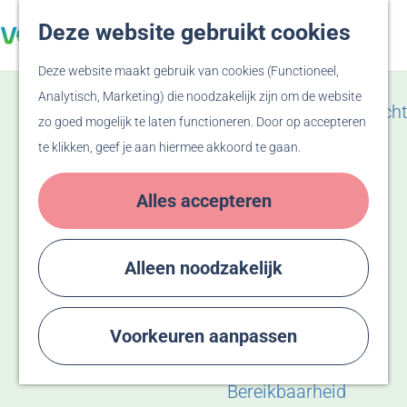
Veluwe
Deze website gebruikt cookies
Z
F
Hanzesteden
G
o
a
M
Deze website maakt gebruik van cookies (Functioneel,
a
e
v
e
Zien & Doen
Analytisch, Marketing) die noodzakelijk zijn om de website
n
k
o
n
Evenementenoverzicht
zo goed mogelijk te laten functioneren. Door op accepteren
a
e
r
u
Winkelen
te klikken, geef je aan hiermee akkoord te gaan.
a
n
i
Activiteiten
r
e
Recreatiegebied
Alles accepteren
d
t
Bussloo
e
e
Thermen Bussloo
h
n
Herdenken & Vieren
Alleen noodzakelijk
o
m
Plan je bezoek
e
Voorkeuren aanpassen
Eten & Drinken
p
Overnachten
a
Bereikbaarheid