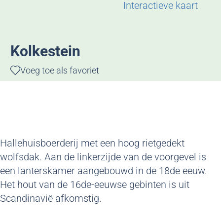
g
Interactieve kaart
e
Kolkestein
Voeg toe als favoriet
Voeg toe als favoriet
Hallehuisboerderij met een hoog rietgedekt
wolfsdak. Aan de linkerzijde van de voorgevel is
een lanterskamer aangebouwd in de 18de eeuw.
Het hout van de 16de-eeuwse gebinten is uit
Scandinavië afkomstig.