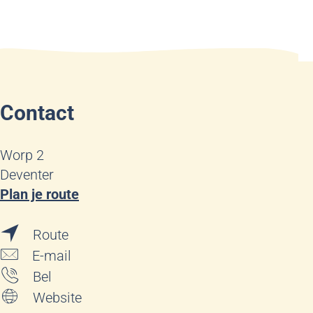
Contact
Worp 2
Deventer
n
Plan je route
a
n
a
Route
a
r
n
E-mail
a
P
a
P
Bel
r
i
a
i
v
Website
P
l
r