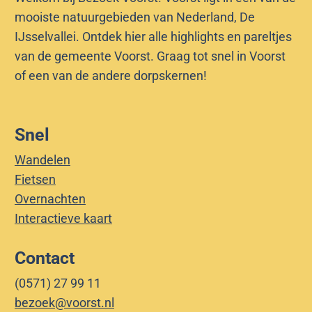
s
e
t
s
e
mooiste natuurgebieden van Nederland, De
J
e
I
e
s
l
IJsselvallei. Ontdek hier alle highlights en pareltjes
s
l
J
l
e
van de gemeente Voorst. Graag tot snel in Voorst
s
s
A
l
of een van de andere dorpskernen!
e
s
a
l
e
n
l
D
Snel
e
I
Wandelen
J
Fietsen
s
Overnachten
s
Interactieve kaart
e
Contact
l
(0571) 27 99 11
bezoek@voorst.nl