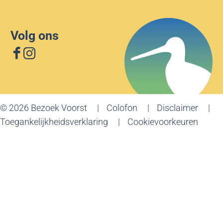
Volg ons
F
I
a
n
c
s
e
t
© 2026 Bezoek Voorst
Colofon
Disclaimer
b
a
Toegankelijkheidsverklaring
Cookievoorkeuren
o
g
o
r
k
a
B
m
e
B
z
e
o
z