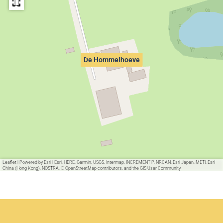
De Hommelhoeve
Leaflet
|
Powered by Esri | Esri, HERE, Garmin, USGS, Intermap, INCREMENT P, NRCAN, Esri Japan, METI, Esri
China (Hong Kong), NOSTRA, © OpenStreetMap contributors, and the GIS User Community