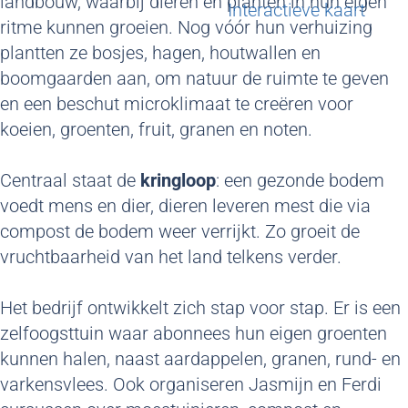
landbouw, waarbij dieren en planten in hun eigen
g
Interactieve kaart
ritme kunnen groeien. Nog vóór hun verhuizing
e
plantten ze bosjes, hagen, houtwallen en
boomgaarden aan, om natuur de ruimte te geven
en een beschut microklimaat te creëren voor
koeien, groenten, fruit, granen en noten.
Centraal staat de
kringloop
: een gezonde bodem
voedt mens en dier, dieren leveren mest die via
compost de bodem weer verrijkt. Zo groeit de
vruchtbaarheid van het land telkens verder.
Het bedrijf ontwikkelt zich stap voor stap. Er is een
zelfoogsttuin waar abonnees hun eigen groenten
kunnen halen, naast aardappelen, granen, rund- en
varkensvlees. Ook organiseren Jasmijn en Ferdi