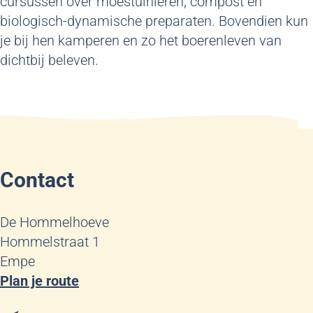
cursussen over moestuinieren, compost en
biologisch-dynamische preparaten. Bovendien kun
je bij hen kamperen en zo het boerenleven van
dichtbij beleven.
Contact
De Hommelhoeve
Hommelstraat 1
Empe
n
Plan je route
a