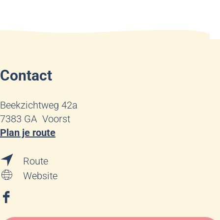
Contact
Beekzichtweg 42a
7383 GA
Voorst
n
Plan je route
a
n
a
Route
a
r
v
Website
a
L
a
r
a
n
F
L
n
L
a