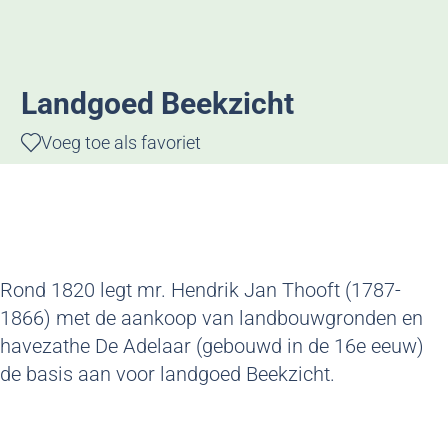
g
e
Landgoed Beekzicht
Voeg toe als favoriet
Voeg toe als favoriet
Rond 1820 legt mr. Hendrik Jan Thooft (1787-
1866) met de aankoop van landbouwgronden en
havezathe De Adelaar (gebouwd in de 16e eeuw)
de basis aan voor landgoed Beekzicht.