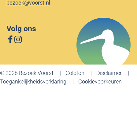
bezoek@voorst.nl
Volg ons
F
I
a
n
c
s
e
t
© 2026 Bezoek Voorst
Colofon
Disclaimer
b
a
Toegankelijkheidsverklaring
Cookievoorkeuren
o
g
o
r
k
a
B
m
e
B
z
e