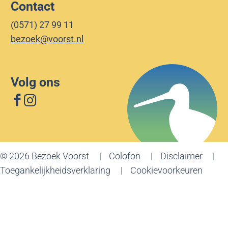
Contact
(0571) 27 99 11
bezoek@voorst.nl
Volg ons
F
I
a
n
c
s
e
t
© 2026 Bezoek Voorst
Colofon
Disclaimer
b
a
Toegankelijkheidsverklaring
Cookievoorkeuren
o
g
o
r
k
a
B
m