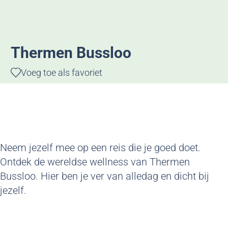
g
e
Thermen Bussloo
Voeg toe als favoriet
Voeg toe als favoriet
Neem jezelf mee op een reis die je goed doet.
Ontdek de wereldse wellness van Thermen
Bussloo. Hier ben je ver van alledag en dicht bij
jezelf.