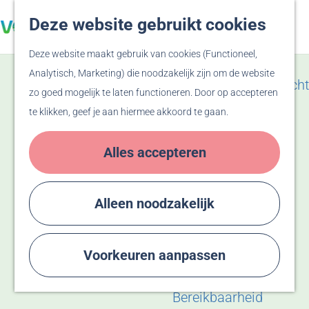
Veluwe
Deze website gebruikt cookies
Z
F
Hanzesteden
G
o
a
M
Deze website maakt gebruik van cookies (Functioneel,
a
e
v
e
Zien & Doen
Analytisch, Marketing) die noodzakelijk zijn om de website
n
k
o
n
Evenementenoverzicht
zo goed mogelijk te laten functioneren. Door op accepteren
a
e
r
u
Winkelen
te klikken, geef je aan hiermee akkoord te gaan.
a
n
i
Activiteiten
r
e
Recreatiegebied
Alles accepteren
d
t
Bussloo
e
e
Thermen Bussloo
h
n
Herdenken & Vieren
Alleen noodzakelijk
o
m
Plan je bezoek
e
Voorkeuren aanpassen
Eten & Drinken
p
Overnachten
a
Bereikbaarheid