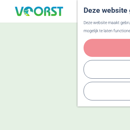
Deze website 
G
Deze website maakt gebrui
a
mogelijk te laten function
n
a
a
r
d
e
h
o
m
e
p
a