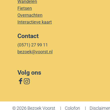
Wandelen
Fietsen
Overnachten
Interactieve kaart
Contact
(0571) 27 99 11
bezoek@voorst.nl
Volg ons
F
I
a
n
c
s
e
t
© 2026 Bezoek Voorst
Colofon
Disclaimer