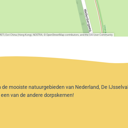
METI, Esri China (Hong Kong), NOSTRA, © OpenStreetMap contributors, and the GIS User Community
n de mooiste natuurgebieden van Nederland, De IJsselvalle
f een van de andere dorpskernen!