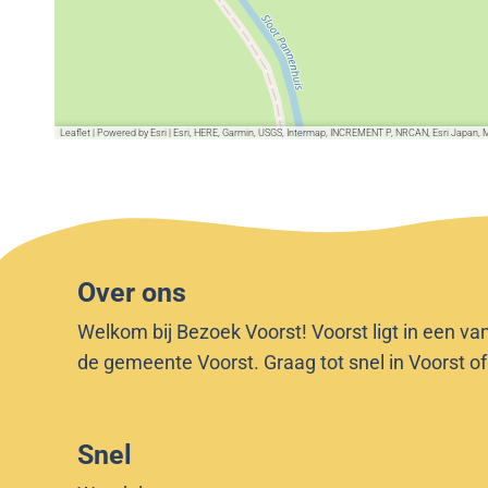
Leaflet
|
Powered by Esri | Esri, HERE, Garmin, USGS, Intermap, INCREMENT P, NRCAN, Esri Japan, 
Over ons
Welkom bij Bezoek Voorst! Voorst ligt in een va
de gemeente Voorst. Graag tot snel in Voorst o
Snel