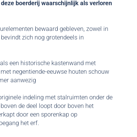
eze boerderij waarschijnlijk als verloren
rieurelementen bewaard gebleven, zowel in
g bevindt zich nog grotendeels in
oals een historische kastenwand met
s met negentiende-eeuwse houten schouw
amer aanwezig
originele indeling met stalruimten onder de
 boven de deel loopt door boven het
erkapt door een sporenkap op
oegang het erf.