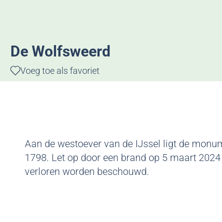
g
e
De Wolfsweerd
Voeg toe als favoriet
Voeg toe als favoriet
Aan de westoever van de IJssel ligt de monum
1798. Let op door een brand op 5 maart 2024 
verloren worden beschouwd.