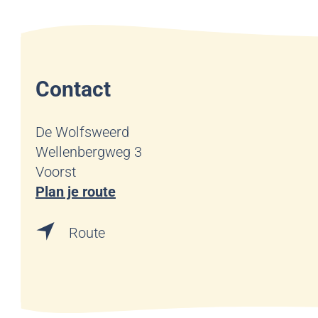
Contact
De Wolfsweerd
Wellenbergweg 3
Voorst
n
Plan je route
a
n
a
Route
a
r
a
D
r
e
D
W