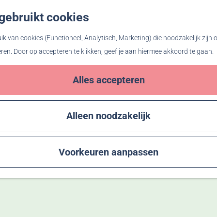
gebruikt cookies
Z
o
k van cookies (Functioneel, Analytisch, Marketing) die noodzakelijk zijn
e
eren. Door op accepteren te klikken, geef je aan hiermee akkoord te gaan.
k
e
Alles accepteren
n
Alleen noodzakelijk
Voorkeuren aanpassen