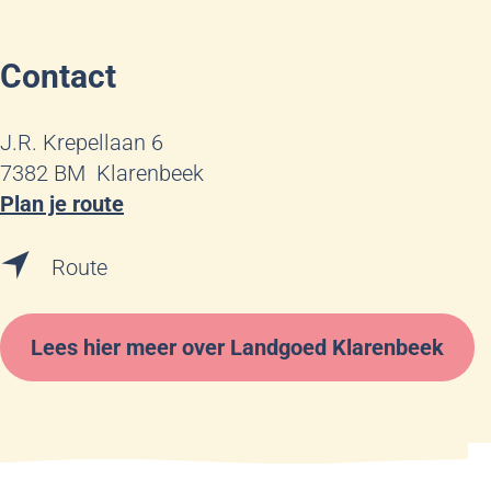
Contact
J.R. Krepellaan 6
7382 BM
Klarenbeek
n
Plan je route
a
n
a
Route
a
r
a
H
Lees hier meer over Landgoed Klarenbeek
r
u
H
i
u
z
i
e
z
K