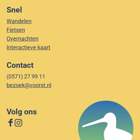
Snel
Wandelen
Fietsen
Overnachten
Interactieve kaart
Contact
(0571) 27 99 11
bezoek@voorst.nl
Volg ons
F
I
a
n