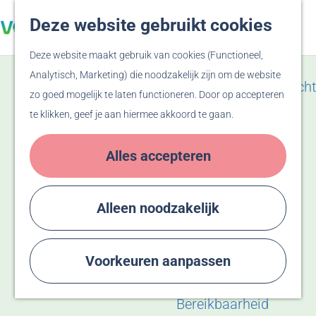
Veluwe
Deze website gebruikt cookies
Z
F
Hanzesteden
G
o
a
M
Deze website maakt gebruik van cookies (Functioneel,
a
e
v
e
Zien & Doen
Analytisch, Marketing) die noodzakelijk zijn om de website
n
k
o
n
Evenementenoverzicht
zo goed mogelijk te laten functioneren. Door op accepteren
a
e
r
u
Winkelen
te klikken, geef je aan hiermee akkoord te gaan.
a
n
i
Activiteiten
r
e
Recreatiegebied
Alles accepteren
d
t
Bussloo
e
e
Thermen Bussloo
h
n
Herdenken & Vieren
Alleen noodzakelijk
o
m
Plan je bezoek
e
Voorkeuren aanpassen
Eten & Drinken
p
Overnachten
a
Bereikbaarheid