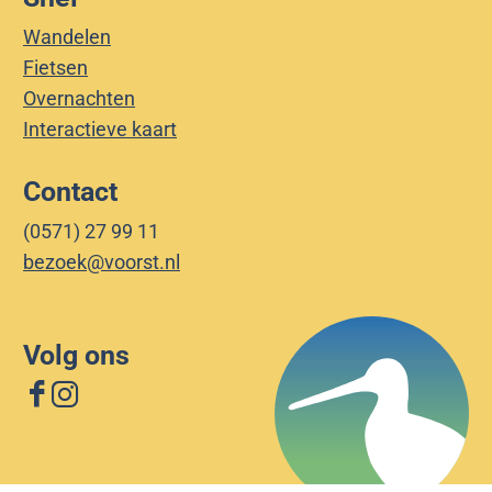
Wandelen
Fietsen
Overnachten
Interactieve kaart
Contact
(0571) 27 99 11
bezoek@voorst.nl
Volg ons
F
I
a
n
c
s