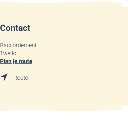
Contact
Raccordement
Twello
n
Plan je route
a
n
a
Route
a
r
a
P
r
a
P
r
a
k
r
e