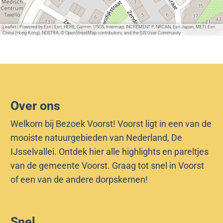
e
n
i
Leaflet
|
Powered by Esri | Esri, HERE, Garmin, USGS, Intermap, INCREMENT P, NRCAN, Esri Japan, METI, Esri
China (Hong Kong), NOSTRA, © OpenStreetMap contributors, and the GIS User Community
n
Over ons
Welkom bij Bezoek Voorst! Voorst ligt in een van de
mooiste natuurgebieden van Nederland, De
IJsselvallei. Ontdek hier alle highlights en pareltjes
van de gemeente Voorst. Graag tot snel in Voorst
of een van de andere dorpskernen!
Snel