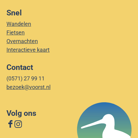
r
L
|
a
Snel
L
n
Wandelen
a
c
Fietsen
n
a
Overnachten
c
s
Interactieve kaart
a
t
s
e
Contact
t
r
(0571) 27 99 11
e
b
bezoek@voorst.nl
r
o
b
m
o
b
Volg ons
m
e
b
r
F
I
e
c
a
n