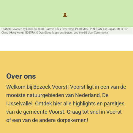
a
t
s
e
t
r
e
B
Leaflet
|
Powered by Esri | Esri, HERE, Garmin, USGS, Intermap, INCREMENT P, NRCAN, Esri Japan, METI, Esri
China (Hong Kong), NOSTRA, © OpenStreetMap contributors, and the GIS User Community
r
o
B
m
o
m
m
e
m
n
Over ons
e
w
n
e
Welkom bij Bezoek Voorst! Voorst ligt in een van de
w
r
mooiste natuurgebieden van Nederland, De
e
p
IJsselvallei. Ontdek hier alle highlights en pareltjes
r
e
van de gemeente Voorst. Graag tot snel in Voorst
p
r
of een van de andere dorpskernen!
e
|