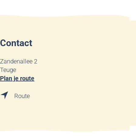
Contact
Zandenallee 2
Teuge
n
Plan je route
a
n
a
Route
a
r
a
M
r
o
M
n