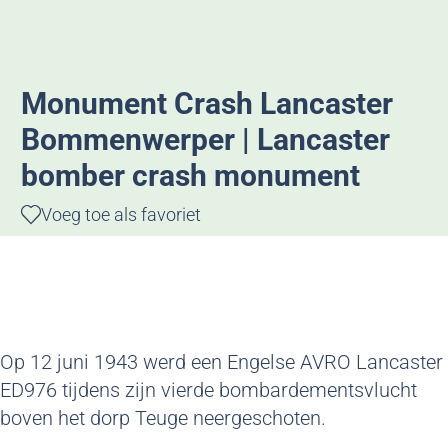
g
e
Monument Crash Lancaster
Bommenwerper | Lancaster
bomber crash monument
Voeg toe als favoriet
Voeg toe als favoriet
Op 12 juni 1943 werd een Engelse AVRO Lancaster
ED976 tijdens zijn vierde bombardementsvlucht
boven het dorp Teuge neergeschoten.