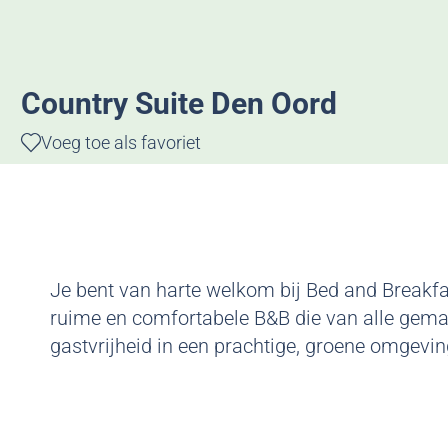
g
e
Country Suite Den Oord
Voeg toe als favoriet
Voeg toe als favoriet
Je bent van harte welkom bij Bed and Breakfa
ruime en comfortabele B&B die van alle gemak
gastvrijheid in een prachtige, groene omgevin