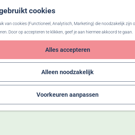
gebruikt cookies
Z
o
k van cookies (Functioneel, Analytisch, Marketing) die noodzakelijk zijn
e
eren. Door op accepteren te klikken, geef je aan hiermee akkoord te gaan.
k
e
Alles accepteren
n
Alleen noodzakelijk
Voorkeuren aanpassen