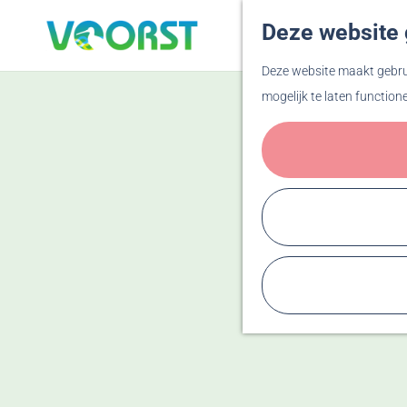
Deze website 
G
Deze website maakt gebrui
a
mogelijk te laten function
n
a
a
r
d
e
h
o
m
e
p
a