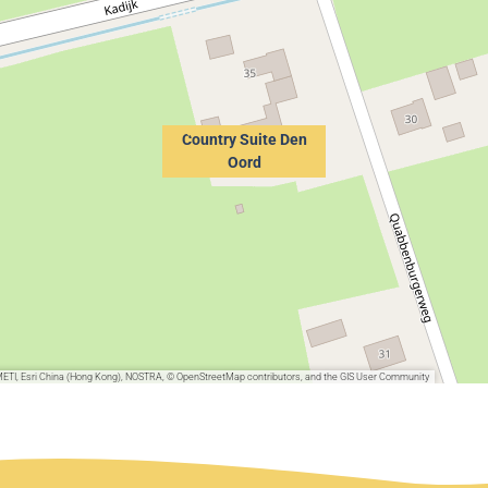
Country Suite Den
Oord
METI, Esri China (Hong Kong), NOSTRA, © OpenStreetMap contributors, and the GIS User Community