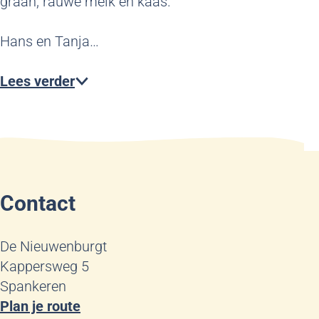
graan, rauwe melk en kaas.
Hans en Tanja…
Lees verder
Contact
De Nieuwenburgt
Kappersweg 5
Spankeren
n
Plan je route