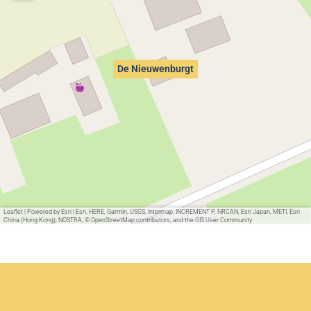
De Nieuwenburgt
Leaflet
|
Powered by Esri | Esri, HERE, Garmin, USGS, Intermap, INCREMENT P, NRCAN, Esri Japan, METI, Esri
China (Hong Kong), NOSTRA, © OpenStreetMap contributors, and the GIS User Community