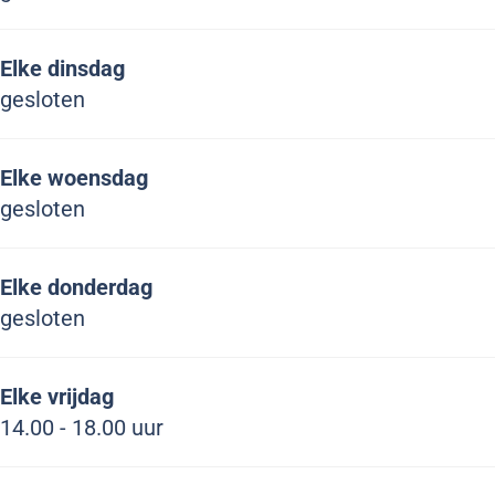
r
t
u
t
b
g
r
u
Elke dinsdag
t
g
r
gesloten
t
g
t
Elke woensdag
gesloten
Elke donderdag
gesloten
Elke vrijdag
14.00 - 18.00 uur