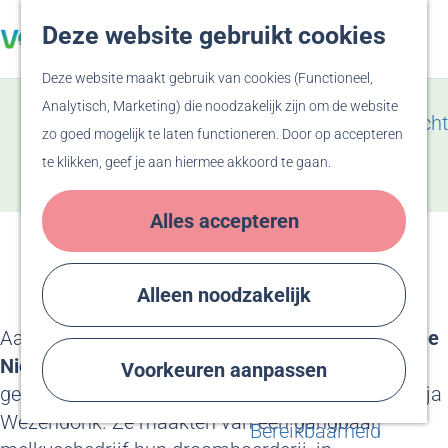
Veluwe
Deze website gebruikt cookies
Z
F
Hanzesteden
G
o
a
M
Deze website maakt gebruik van cookies (Functioneel,
a
e
v
e
Zien & Doen
Analytisch, Marketing) die noodzakelijk zijn om de website
n
k
o
n
Evenementenoverzicht
zo goed mogelijk te laten functioneren. Door op accepteren
a
De Nieuwenburgt
e
r
u
Winkelen
te klikken, geef je aan hiermee akkoord te gaan.
a
n
i
Activiteiten
Voeg toe als favoriet
Voeg toe als favoriet
r
e
Recreatiegebied
Alles accepteren
d
t
Bussloo
e
e
Thermen Bussloo
h
n
Herdenken & Vieren
Alleen noodzakelijk
o
Aan de Kappersweg in Spankeren ligt
boerderij De
m
Plan je bezoek
Nieuwenburgt
, sinds 2015 het biologische
e
Voorkeuren aanpassen
Eten & Drinken
gemengde bedrijf van Hans Nieuwenburg en Tanja
p
Overnachten
Wezendonk. Ze maakten van een gangbaar
a
Bereikbaarheid