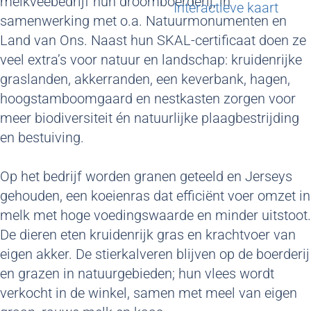
melkveebedrijf hun droomboerderij, in
g
Interactieve kaart
samenwerking met o.a. Natuurmonumenten en
e
Land van Ons. Naast hun SKAL-certificaat doen ze
veel extra’s voor natuur en landschap: kruidenrijke
graslanden, akkerranden, een keverbank, hagen,
hoogstamboomgaard en nestkasten zorgen voor
meer biodiversiteit én natuurlijke plaagbestrijding
en bestuiving.
Op het bedrijf worden granen geteeld en Jerseys
gehouden, een koeienras dat efficiënt voer omzet in
melk met hoge voedingswaarde en minder uitstoot.
De dieren eten kruidenrijk gras en krachtvoer van
eigen akker. De stierkalveren blijven op de boerderij
en grazen in natuurgebieden; hun vlees wordt
verkocht in de winkel, samen met meel van eigen