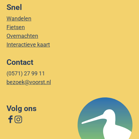
w
Snel
l
o
e
e
l
l
l
Wandelen
o
l
l
Fietsen
o
o
Overnachten
Interactieve kaart
Contact
(0571) 27 99 11
bezoek@voorst.nl
Volg ons
F
I
a
n