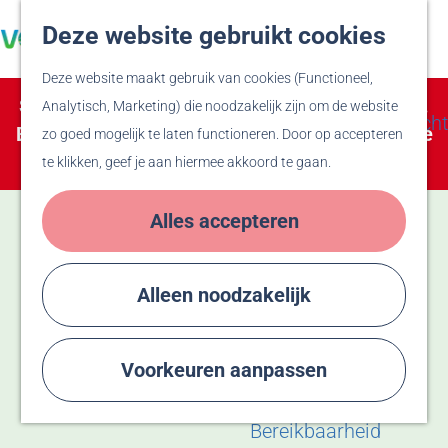
Veluwe
Deze website gebruikt cookies
Z
F
Hanzesteden
G
o
a
M
Deze website maakt gebruik van cookies (Functioneel,
a
e
v
e
Zien & Doen
Sorry, deze activiteit is niet meer beschikbaar.
Analytisch, Marketing) die noodzakelijk zijn om de website
n
k
o
n
Evenementenoverzicht
Bekijk het
actuele aanbod
voor de beschikbare
zo goed mogelijk te laten functioneren. Door op accepteren
a
e
r
u
Winkelen
opties.
te klikken, geef je aan hiermee akkoord te gaan.
a
n
i
Activiteiten
r
e
Recreatiegebied
Alles accepteren
d
t
Bussloo
e
e
Thermen Bussloo
h
n
Herdenken & Vieren
Alleen noodzakelijk
o
m
Plan je bezoek
e
Voorkeuren aanpassen
Eten & Drinken
p
Overnachten
a
Bereikbaarheid