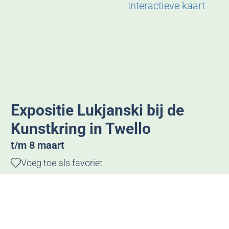
g
Interactieve kaart
e
Expositie Lukjanski bij de
Kunstkring in Twello
t/m 8 maart
Voeg toe als favoriet
Voeg toe als favoriet