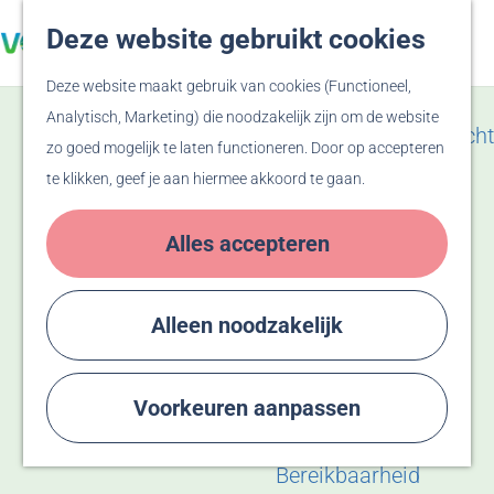
Veluwe
Deze website gebruikt cookies
Z
F
Hanzesteden
G
o
a
M
Deze website maakt gebruik van cookies (Functioneel,
a
e
v
e
Zien & Doen
Analytisch, Marketing) die noodzakelijk zijn om de website
n
k
o
n
Evenementenoverzicht
zo goed mogelijk te laten functioneren. Door op accepteren
a
e
r
u
Winkelen
te klikken, geef je aan hiermee akkoord te gaan.
a
n
i
Activiteiten
r
e
Recreatiegebied
Alles accepteren
d
t
Bussloo
e
e
Thermen Bussloo
h
n
Herdenken & Vieren
Alleen noodzakelijk
o
m
Plan je bezoek
e
Voorkeuren aanpassen
Eten & Drinken
p
Overnachten
a
Bereikbaarheid