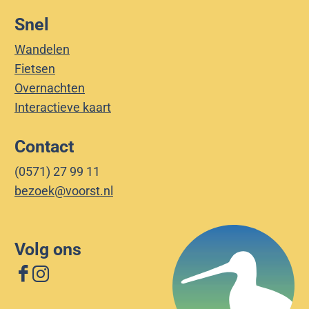
Snel
Wandelen
Fietsen
Overnachten
Interactieve kaart
Contact
(0571) 27 99 11
bezoek@voorst.nl
Volg ons
F
I
a
n