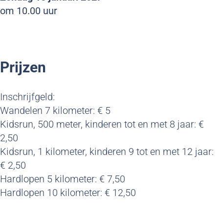
i
e
i
om 10.00 uur
e
g
f
f
R
e
e
e
u
R
n
u
Prijzen
s
n
4
s
L
4
Inschrijfgeld:
i
L
Wandelen 7 kilometer: € 5
f
i
Kidsrun, 500 meter, kinderen tot en met 8 jaar: €
e
f
2,50
e
Kidsrun, 1 kilometer, kinderen 9 tot en met 12 jaar:
€ 2,50
Hardlopen 5 kilometer: € 7,50
Hardlopen 10 kilometer: € 12,50