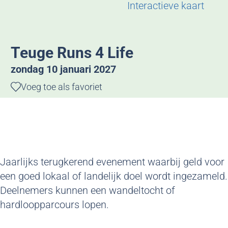
g
Interactieve kaart
e
Teuge Runs 4 Life
zondag 10 januari 2027
Voeg toe als favoriet
Voeg toe als favoriet
Jaarlijks terugkerend evenement waarbij geld voor
een goed lokaal of landelijk doel wordt ingezameld.
Deelnemers kunnen een wandeltocht of
hardloopparcours lopen.