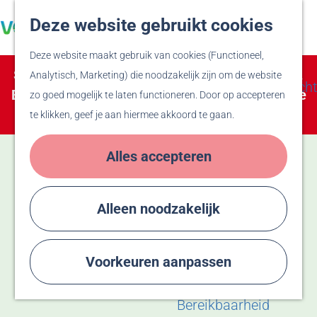
Veluwe
Deze website gebruikt cookies
Z
F
Hanzesteden
G
o
a
M
Deze website maakt gebruik van cookies (Functioneel,
a
e
v
e
Zien & Doen
Sorry, deze activiteit is niet meer beschikbaar.
Analytisch, Marketing) die noodzakelijk zijn om de website
n
k
o
n
Evenementenoverzicht
Bekijk het
actuele aanbod
voor de beschikbare
zo goed mogelijk te laten functioneren. Door op accepteren
a
e
r
u
Winkelen
opties.
te klikken, geef je aan hiermee akkoord te gaan.
a
n
i
Activiteiten
r
e
Recreatiegebied
Alles accepteren
d
t
Bussloo
e
e
Thermen Bussloo
h
n
Herdenken & Vieren
Alleen noodzakelijk
o
m
Plan je bezoek
e
Voorkeuren aanpassen
Eten & Drinken
p
Overnachten
a
Bereikbaarheid