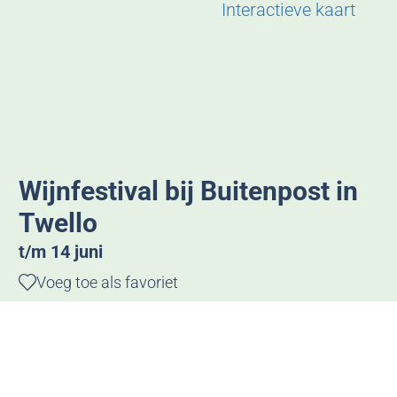
g
Interactieve kaart
e
Wijnfestival bij Buitenpost in
Twello
t/m 14 juni
Voeg toe als favoriet
Voeg toe als favoriet