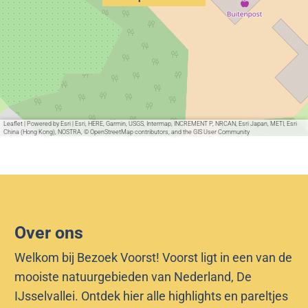
l
o
l
o
Leaflet
|
Powered by Esri | Esri, HERE, Garmin, USGS, Intermap, INCREMENT P, NRCAN, Esri Japan, METI, Esri
China (Hong Kong), NOSTRA, © OpenStreetMap contributors, and the GIS User Community
Over ons
Welkom bij Bezoek Voorst! Voorst ligt in een van de
mooiste natuurgebieden van Nederland, De
IJsselvallei. Ontdek hier alle highlights en pareltjes