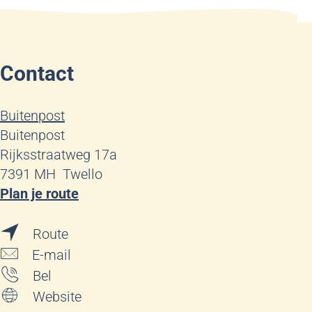
Contact
Buitenpost
Buitenpost
Rijksstraatweg 17a
7391 MH
Twello
n
Plan je route
a
n
a
Route
a
r
n
E-mail
a
W
a
W
Bel
r
i
a
i
v
Website
W
j
r