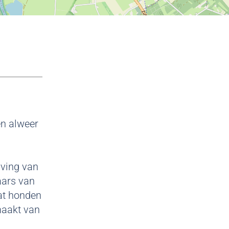
en alweer
jving van
aars van
at honden
maakt van