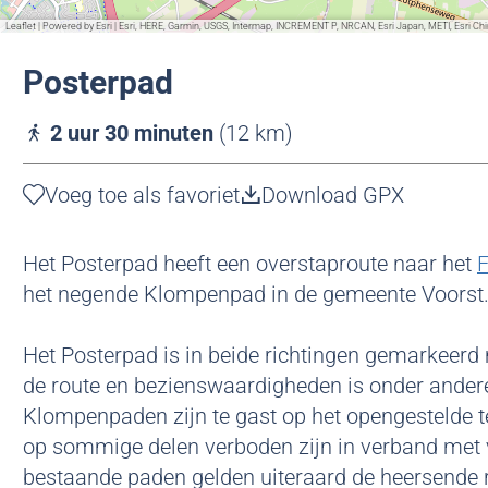
g
Leaflet
|
Powered by Esri | Esri, HERE, Garmin, USGS, Intermap, INCREMENT P, NRCAN, Esri Japan, METI, Esri 
e
Posterpad
2 uur 30 minuten
(12 km)
Voeg toe als favoriet
Voeg toe als favoriet
Download GPX
Het Posterpad heeft een overstaproute naar het
F
het negende Klompenpad in de gemeente Voorst
Het Posterpad is in beide richtingen gemarkeerd
de route en bezienswaardigheden is onder andere 
Klompenpaden zijn te gast op het opengestelde t
op sommige delen verboden zijn in verband met v
bestaande paden gelden uiteraard de heersende r