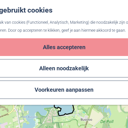
gebruikt cookies
Z
o
k van cookies (Functioneel, Analytisch, Marketing) die noodzakelijk zijn
e
eren. Door op accepteren te klikken, geef je aan hiermee akkoord te gaan.
k
e
Alles accepteren
n
Alleen noodzakelijk
1
1
Voorkeuren aanpassen