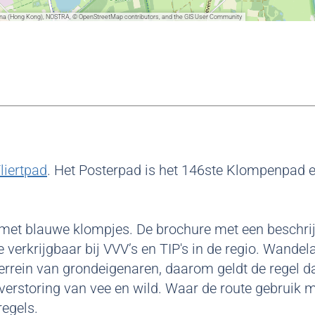
China (Hong Kong), NOSTRA, © OpenStreetMap contributors, and the GIS User Community
liertpad
. Het Posterpad is het 146ste Klompenpad 
.
 met blauwe klompjes. De brochure met een beschri
verkrijgbaar bij VVV’s en TIP's in de regio. Wandel
errein van grondeigenaren, daarom geldt de regel d
erstoring van vee en wild. Waar de route gebruik 
egels.