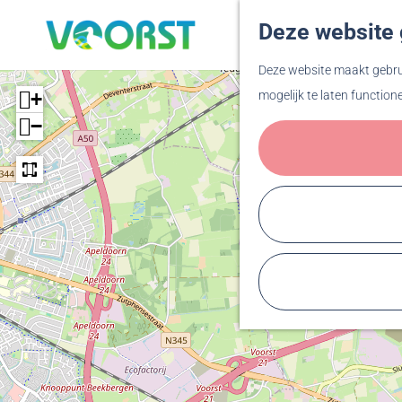
Deze website 
G
Deze website maakt gebrui
a
+
mogelijk te laten function
n
−
a
a
r
d
e
h
o
m
e
p
a