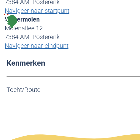
7384 AM
Posterenk
Navigeer naar startpunt
W
Wilpermolen
2
i
Molenallee 12
l
7384 AM
Posterenk
p
Navigeer naar eindpunt
e
W
Kenmerken
r
i
m
l
o
p
l
e
Tocht/Route
e
r
n
m
o
l
e