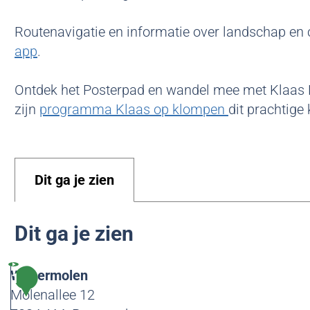
Routenavigatie en informatie over landschap en c
app
.
Ontdek het Posterpad en wandel mee met Klaas
zijn
programma Klaas op klompen
dit prachtige
Dit ga je zien
Dit ga je zien
Wilpermolen
1
Molenallee 12