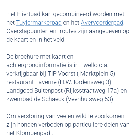
D
Het Fliertpad kan gecombineerd worden met
i
het
Tuylermarkerpad
en het
Avervoorderpad
.
j
Overstappunten en -routes zijn aangegeven op
k
de kaart en in het veld.
De brochure met kaart en
achtergrondinformatie is in Twello o.a.
verkrijgbaar bij TIP Voorst ( Marktplein 5)
restaurant Taverne (H.W. Iordensweg 3),
Landgoed Buitenpost (Rijksstraatweg 17a) en
zwembad de Schaeck (Veenhuisweg 53)
Om verstoring van vee en wild te voorkomen
zijn honden verboden op particuliere delen van
het Klompenpad .