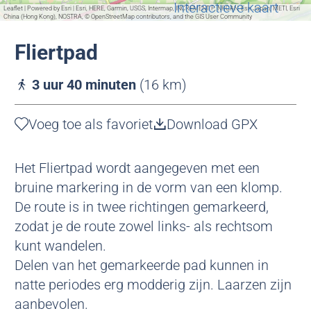
t
g
u
e
o
Interactieve kaart
u
H
Leaflet
|
Powered by Esri | Esri, HERE, Garmin, USGS, Intermap, INCREMENT P, NRCAN, Esri Japan, METI, Esri
China (Hong Kong), NOSTRA, © OpenStreetMap contributors, and the GIS User Community
h
e
i
l
l
t
u
u
s
a
z
Fliertpad
n
i
v
e
a
d
s
o
r
g
3 uur 40 minuten
(16 km)
e
o
e
r
r
r
Voeg toe als favoriet
Voeg toe als favoriet
Download GPX
e
d
i
n
e
j
Het Fliertpad wordt aangegeven met een
W
bruine markering in de vorm van een klomp.
i
De route is in twee richtingen gemarkeerd,
l
zodat je de route zowel links- als rechtsom
p
kunt wandelen.
s
Delen van het gemarkeerde pad kunnen in
c
natte periodes erg modderig zijn. Laarzen zijn
h
aanbevolen.
e