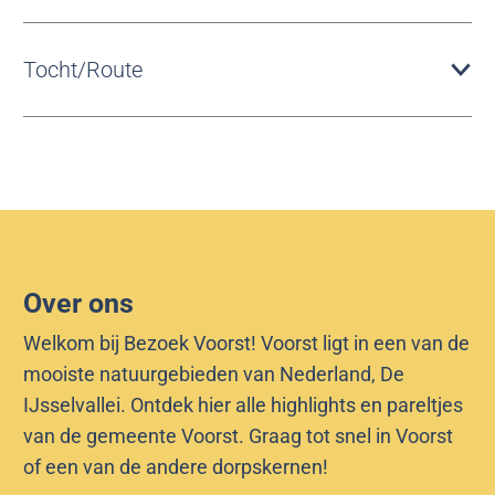
u
i
t
t
z
e
Tocht/Route
a
n
g
p
e
o
r
s
i
t
j
W
Over ons
i
Welkom bij Bezoek Voorst! Voorst ligt in een van de
l
mooiste natuurgebieden van Nederland, De
p
IJsselvallei. Ontdek hier alle highlights en pareltjes
s
van de gemeente Voorst. Graag tot snel in Voorst
c
of een van de andere dorpskernen!
h