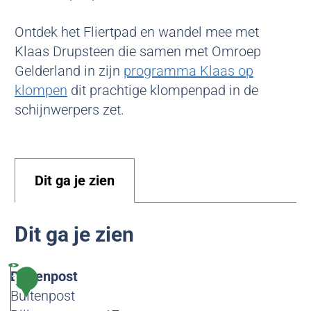
Ontdek het Fliertpad en wandel mee met
Klaas Drupsteen die samen met Omroep
Gelderland in zijn
programma Klaas op
klompen
dit prachtige klompenpad in de
schijnwerpers zet.
Dit ga je zien
Dit ga je zien
Buitenpost
1
Buitenpost