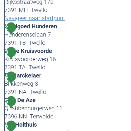
Rijksstraatweg 17a
7391 MH
Twello
Navigeer naar startpunt
B
Landgoed Hunderen
2
u
Hunderenselaan 7
i
7391 TB
Twello
t
L
Huize Kruisvoorde
3
e
a
Kruisvoorderweg 16
n
n
7391 TA
Twello
p
d
H
De Parckelaer
4
o
g
u
Blikkenweg 8
s
o
i
7391 NA
Twello
t
e
z
D
B&B De Aze
5
d
e
e
Quabbenburgerweg 11
H
K
P
7396 NN
Terwolde
u
r
a
B
Het Holthuis
6