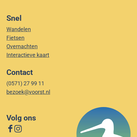
e
D
Snel
i
j
Wandelen
k
Fietsen
Overnachten
Interactieve kaart
Contact
(0571) 27 99 11
bezoek@voorst.nl
Volg ons
F
I