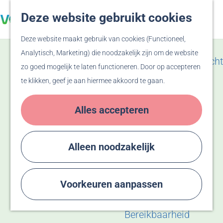
Veluwe
Deze website gebruikt cookies
Z
F
Hanzesteden
G
o
a
M
Deze website maakt gebruik van cookies (Functioneel,
a
e
v
e
Zien & Doen
Analytisch, Marketing) die noodzakelijk zijn om de website
n
k
o
n
Evenementenoverzicht
zo goed mogelijk te laten functioneren. Door op accepteren
a
e
r
u
Winkelen
te klikken, geef je aan hiermee akkoord te gaan.
a
n
i
Activiteiten
r
e
Recreatiegebied
Alles accepteren
d
t
Bussloo
e
e
Thermen Bussloo
h
n
Herdenken & Vieren
Alleen noodzakelijk
o
m
Plan je bezoek
e
Voorkeuren aanpassen
Eten & Drinken
p
Overnachten
a
Bereikbaarheid