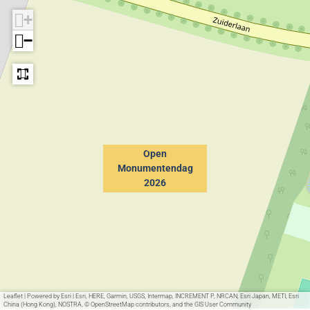
d
g
2
+
a
2
0
−
g
0
2
2
2
6
0
6
2
6
Open
Monumentendag
2026
Leaflet
|
Powered by Esri | Esri, HERE, Garmin, USGS, Intermap, INCREMENT P, NRCAN, Esri Japan, METI, Esri
China (Hong Kong), NOSTRA, © OpenStreetMap contributors, and the GIS User Community