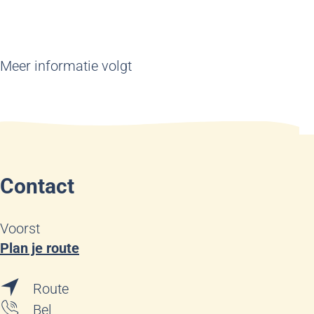
Meer informatie volgt
Contact
Voorst
n
Plan je route
a
n
a
Route
a
r
O
Bel