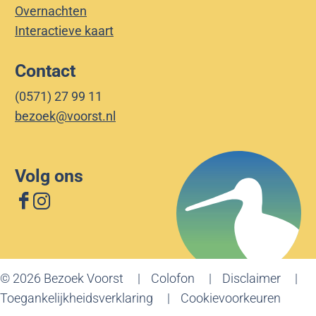
Overnachten
Interactieve kaart
Contact
(0571) 27 99 11
bezoek@voorst.nl
Volg ons
F
I
a
n
c
s
e
t
© 2026 Bezoek Voorst
Colofon
Disclaimer
b
a
Toegankelijkheidsverklaring
Cookievoorkeuren
o
g