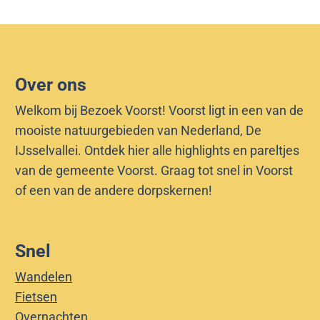
j
r
i
b
o
j
r
e
b
o
k
r
Over ons
e
-
o
k
D
e
Welkom bij Bezoek Voorst! Voorst ligt in een van de
-
e
k
mooiste natuurgebieden van Nederland, De
D
V
-
IJsselvallei. Ontdek hier alle highlights en pareltjes
e
e
D
van de gemeente Voorst. Graag tot snel in Voorst
V
c
e
of een van de andere dorpskernen!
e
h
V
c
t
e
h
e
c
Snel
t
n
h
Wandelen
e
B
t
Fietsen
n
e
e
Overnachten