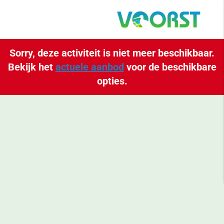
G
a
Sorry, deze activiteit is niet meer beschikbaar.
n
Bekijk het
actuele aanbod
voor de beschikbare
a
opties.
a
r
d
e
h
o
m
e
p
a