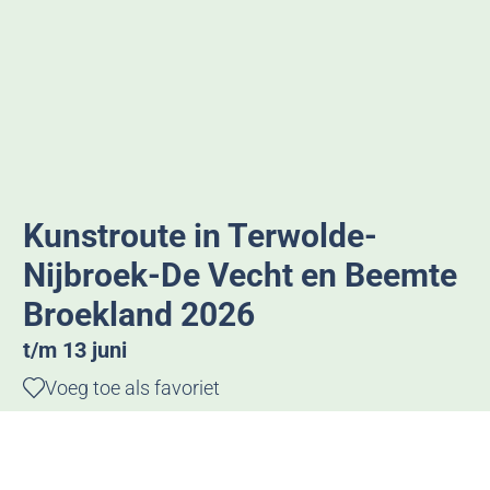
g
e
Kunstroute in Terwolde-
Nijbroek-De Vecht en Beemte
Broekland 2026
t/m 13 juni
Voeg toe als favoriet
Voeg toe als favoriet