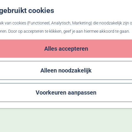
gebruikt cookies
Z
o
k van cookies (Functioneel, Analytisch, Marketing) die noodzakelijk zijn
e
eren. Door op accepteren te klikken, geef je aan hiermee akkoord te gaan.
k
e
Alles accepteren
n
Alleen noodzakelijk
Voorkeuren aanpassen