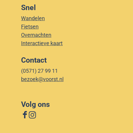
Snel
Wandelen
Fietsen
Overnachten
Interactieve kaart
Contact
(0571) 27 99 11
bezoek@voorst.nl
Volg ons
F
I
a
n