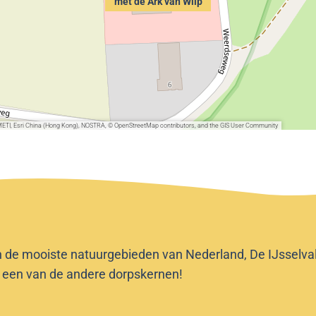
met de Ark van Wilp
METI, Esri China (Hong Kong), NOSTRA, © OpenStreetMap contributors, and the GIS User Community
n de mooiste natuurgebieden van Nederland, De IJsselvalle
f een van de andere dorpskernen!