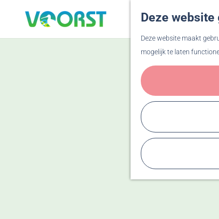
Deze website 
G
Deze website maakt gebrui
a
mogelijk te laten function
n
a
a
r
d
e
h
o
m
e
p
a