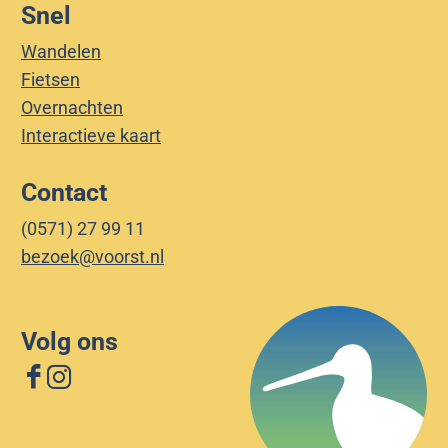
Snel
t
e
a
l
Wandelen
t
l
Fietsen
e
o
Overnachten
n
Interactieve kaart
h
o
Contact
e
(0571) 27 99 11
d
bezoek@voorst.nl
Volg ons
F
I
a
n
c
s