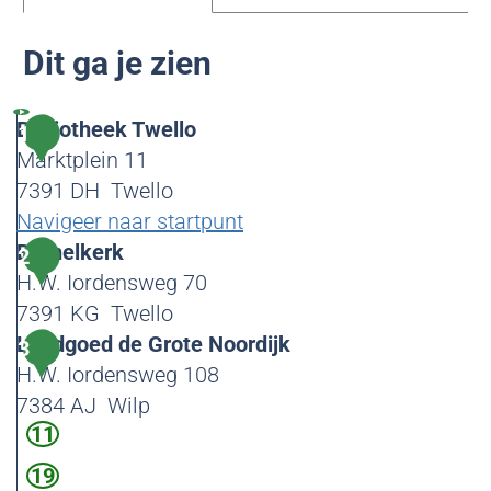
Dit ga je zien
Bibliotheek Twello
1
Marktplein 11
7391 DH
Twello
Navigeer naar startpunt
B
Bethelkerk
2
i
H.W. Iordensweg 70
b
7391 KG
Twello
l
B
Landgoed de Grote Noordijk
3
i
e
H.W. Iordensweg 108
o
t
7384 AJ
Wilp
11
t
h
L
h
e
a
19