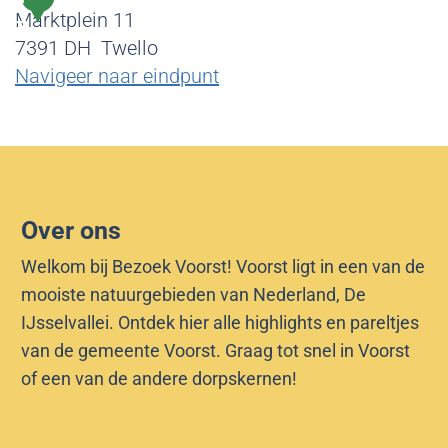
r
l
r
e
o
Marktplein 11
7
d
t
k
n
t
7391 DH
Twello
i
j
T
D
e
Navigeer naar eindpunt
j
e
w
a
l
B
k
e
e
v
i
l
l
a
b
l
e
n
l
o
E
i
Over ons
n
o
Welkom bij Bezoek Voorst! Voorst ligt in een van de
t
t
mooiste natuurgebieden van Nederland, De
e
h
IJsselvallei. Ontdek hier alle highlights en pareltjes
r
e
van de gemeente Voorst. Graag tot snel in Voorst
/
e
of een van de andere dorpskernen!
D
k
e
T
S
w