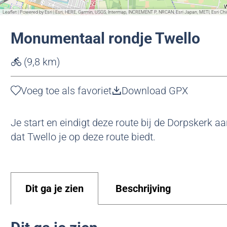
g
Leaflet
|
Powered by Esri | Esri, HERE, Garmin, USGS, Intermap, INCREMENT P, NRCAN, Esri Japan, METI, Esri 
e
Monumentaal rondje Twello
(9,8 km)
Voeg toe als favoriet
Voeg toe als favoriet
Download GPX
Je start en eindigt deze route bij de Dorpskerk a
dat Twello je op deze route biedt.
Dit ga je zien
Beschrijving