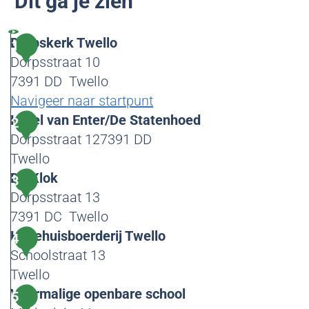
Dit ga je zien
Dorpskerk Twello
1
Dorpsstraat 10
7391 DD
Twello
Navigeer naar startpunt
D
Hotel van Enter/De Statenhoed
2
o
Dorpsstraat 127391 DD
r
Twello
p
H
De Klok
3
s
o
Dorpsstraat 13
k
t
7391 DC
Twello
e
e
D
Hallehuisboerderij Twello
4
r
l
e
Schoolstraat 13
k
v
K
Twello
T
a
l
H
Voormalige openbare school
5