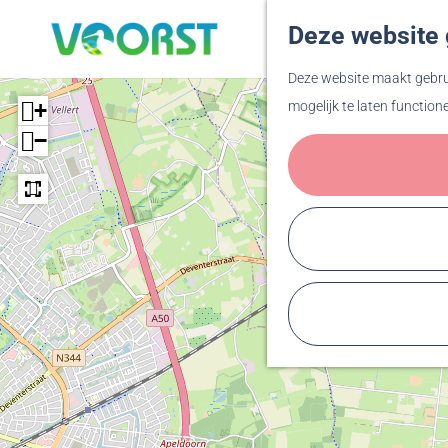
Deze website 
G
Deze website maakt gebrui
a
+
mogelijk te laten function
n
−
a
a
r
d
e
h
o
m
e
p
a