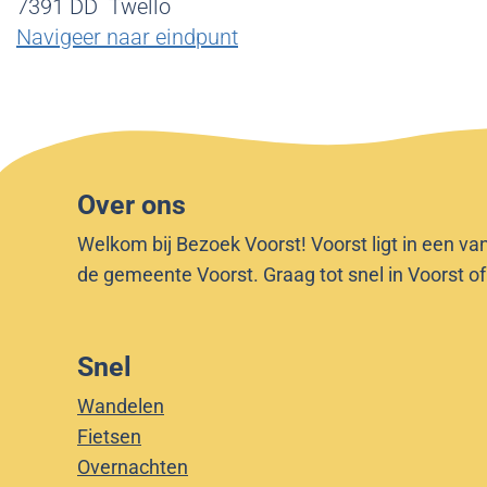
o
o
n
p
O
7391 DD
Twello
r
r
e
a
l
Navigeer naar eindpunt
t
d
N
n
d
D
e
i
o
d
e
o
j
o
G
r
k
r
e
p
d
v
s
Over ons
i
e
k
Welkom bij Bezoek Voorst! Voorst ligt in een va
j
l
e
de gemeente Voorst. Graag tot snel in Voorst o
k
t
r
j
k
e
T
Snel
w
e
Wandelen
l
Fietsen
l
Overnachten