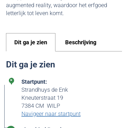
o
o
augmented reality, waardoor het erfgoed
j
o
letterlijk tot leven komt.
B
p
r
i
l
Dit ga je zien
Beschrijving
Dit ga je zien
Startpunt:
Strandhuys de Enk
Kneuterstraat 19
7384 CM
WILP
Navigeer naar startpunt